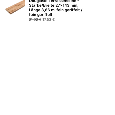
Douglasie Terrassendiele -
25,58 €
21,31 €.
Stärke/Breite 27x143 mm,
Länge 3,66 m, fein geriffelt /
fein geriffelt
Ursprünglicher
Aktueller
21,92
€
17,53
€
Preis
Preis
war:
ist:
21,92 €
17,53 €.