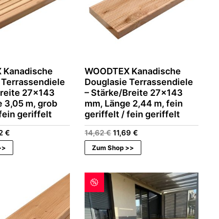
Kanadische
WOODTEX Kanadische
 Terrassendiele
Douglasie Terrassendiele
Breite 27×143
– Stärke/Breite 27×143
 3,05 m, grob
mm, Länge 2,44 m, fein
 fein geriffelt
geriffelt / fein geriffelt
rünglicher
Aktueller
Ursprünglicher
Aktueller
22
€
14,62
€
11,69
€
s
Preis
Preis
Preis
>>
Zum Shop >>
ist:
war:
ist:
7 €
15,22 €.
14,62 €
11,69 €.