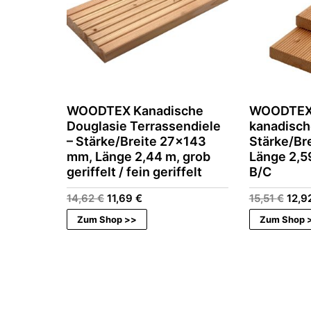
WOODTEX Kanadische
WOODTEX 
Douglasie Terrassendiele
kanadisch
– Stärke/Breite 27×143
Stärke/Br
mm, Länge 2,44 m, grob
Länge 2,5
geriffelt / fein geriffelt
B/C
Ursprünglicher
Aktueller
Ursp
14,62
€
11,69
€
15,51
€
12,9
Preis
Preis
Prei
Zum Shop >>
Zum Shop 
war:
ist:
war:
14,62 €
11,69 €.
15,51