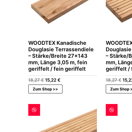
WOODTEX Kanadische
WOODTEX 
Douglasie Terrassendiele
Douglasie
– Stärke/Breite 27×143
– Stärke/
mm, Länge 3,05 m, fein
mm, Länge
geriffelt / fein geriffelt
geriffelt /
Ursprünglicher
Aktueller
Ursp
18,27
€
15,22
€
18,27
€
15,
Preis
Preis
Prei
Zum Shop >>
Zum Shop 
war:
ist:
war:
18,27 €
15,22 €.
18,2