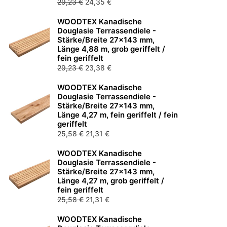
Ursprünglicher
Aktueller
29,23
€
24,35
€
Preis
Preis
WOODTEX Kanadische
war:
ist:
Douglasie Terrassendiele -
29,23 €
24,35 €.
Stärke/Breite 27x143 mm,
Länge 4,88 m, grob geriffelt /
fein geriffelt
Ursprünglicher
Aktueller
29,23
€
23,38
€
Preis
Preis
WOODTEX Kanadische
war:
ist:
Douglasie Terrassendiele -
29,23 €
23,38 €.
Stärke/Breite 27x143 mm,
Länge 4,27 m, fein geriffelt / fein
geriffelt
Ursprünglicher
Aktueller
25,58
€
21,31
€
Preis
Preis
WOODTEX Kanadische
war:
ist:
Douglasie Terrassendiele -
25,58 €
21,31 €.
Stärke/Breite 27x143 mm,
Länge 4,27 m, grob geriffelt /
fein geriffelt
Ursprünglicher
Aktueller
25,58
€
21,31
€
Preis
Preis
WOODTEX Kanadische
war:
ist: