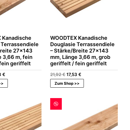
Kanadische
WOODTEX Kanadische
 Terrassendiele
Douglasie Terrassendiele
Breite 27×143
– Stärke/Breite 27×143
 3,66 m, fein
mm, Länge 3,66 m, grob
 fein geriffelt
geriffelt / fein geriffelt
rünglicher
Aktueller
Ursprünglicher
Aktueller
3
€
21,92
€
17,53
€
s
Preis
Preis
Preis
>>
Zum Shop >>
ist:
war:
ist:
2 €
17,53 €.
21,92 €
17,53 €.