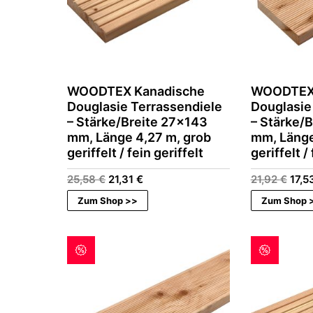
WOODTEX Kanadische
WOODTEX 
Douglasie Terrassendiele
Douglasie
– Stärke/Breite 27×143
– Stärke/
mm, Länge 4,27 m, grob
mm, Länge
geriffelt / fein geriffelt
geriffelt /
Ursprünglicher
Aktueller
Ursp
25,58
€
21,31
€
21,92
€
17,5
Preis
Preis
Prei
Zum Shop >>
Zum Shop 
war:
ist:
war:
25,58 €
21,31 €.
21,9