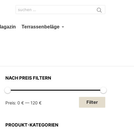
Search
for:
Magazin
Terrassenbeläge
NACH PREIS FILTERN
Min.
Max.
Filter
Preis:
0 €
—
120 €
Preis
Preis
PRODUKT-KATEGORIEN