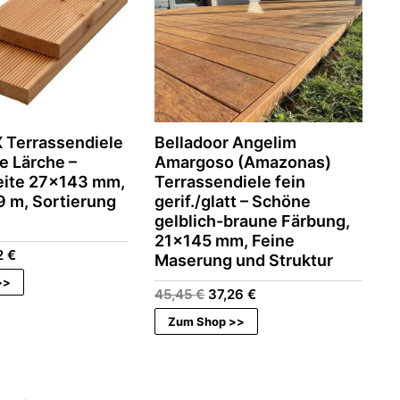
Terrassendiele
Belladoor Angelim
e Lärche –
Amargoso (Amazonas)
eite 27×143 mm,
Terrassendiele fein
9 m, Sortierung
gerif./glatt – Schöne
gelblich-braune Färbung,
21×145 mm, Feine
rünglicher
Aktueller
2
€
Maserung und Struktur
s
Preis
>>
ist:
Ursprünglicher
Aktueller
45,45
€
37,26
€
 €
12,92 €.
Preis
Preis
Zum Shop >>
war:
ist:
45,45 €
37,26 €.