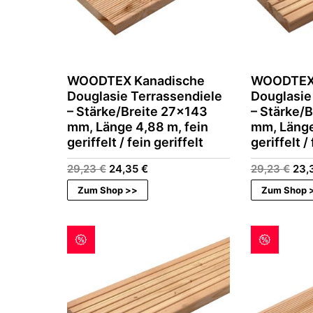
WOODTEX Kanadische
WOODTEX 
Douglasie Terrassendiele
Douglasie
– Stärke/Breite 27×143
– Stärke/
mm, Länge 4,88 m, fein
mm, Länge
geriffelt / fein geriffelt
geriffelt /
Ursprünglicher
Aktueller
Urs
29,23
€
24,35
€
29,23
€
23,
Preis
Preis
Prei
Zum Shop >>
Zum Shop 
war:
ist:
war
29,23 €
24,35 €.
29,