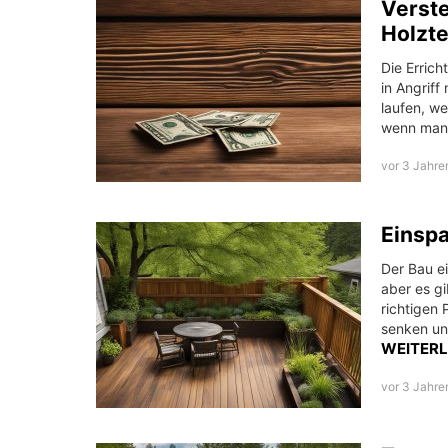
Verste
Holzt
Die Errich
in Angrif
laufen, w
wenn man 
vor 3 Jahre
Einspa
Der Bau ei
aber es gi
richtigen
senken un
WEITER
vor 3 Jahre