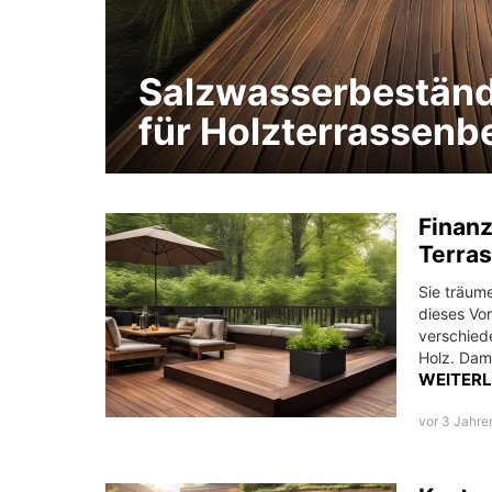
Salzwasserbeständ
für Holzterrassenb
MORE
Finanz
STORIES
Terras
Sie träum
dieses Vo
verschied
Holz. Dami
WEITER
vor 3 Jahre