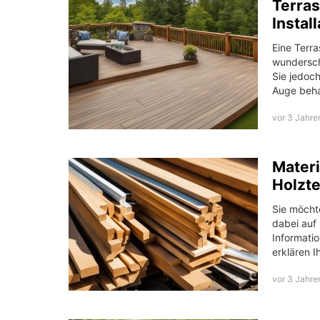
Terras
Instal
Eine Terra
wundersch
Sie jedoch
Auge beha
vor 3 Jahre
Materi
Holzt
Sie möcht
dabei auf 
Informatio
erklären 
vor 3 Jahre