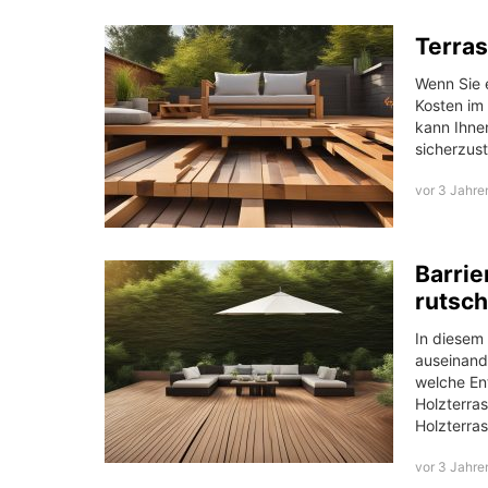
Terras
Wenn Sie e
Kosten im
kann Ihne
sicherzust
vor 3 Jahre
Barrie
rutsch
In diesem 
auseinande
welche En
Holzterras
Holzterra
vor 3 Jahre