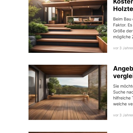
Kosten
Holzt
Beim Bau e
Faktor. Es
Größe der
mögliche 
vor 3 Jahre
Angebo
vergle
Sie möchte
Suche nac
hilfreiche
welche ve
vor 3 Jahre