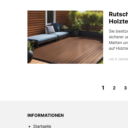
Rutsch
Holzt
Sie besitz
sicherer u
Matten un
auf Holzt
vor 3 Jahre
1
2
3
INFORMATIONEN
Startseite