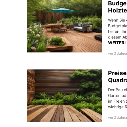
Budget
Holzt
Wenn Sie e
Budgetpla
helfen, Ih
diesem Abs
WEITER
vor 3 Jahre
Preise
Quadr
Der Bau ei
Garten od
im Freien 
wichtige R
vor 3 Jahre