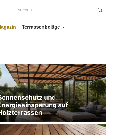
Search
for:
Magazin
Terrassenbeläge
Sonnenschutz und
Energieeinsparung auf
Holzterrassen