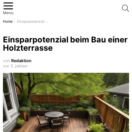
S
Menu
You are here:
Home
Einsparpotenzial beim Bau einer Holzterrasse
Einsparpotenzial beim Bau einer
Holzterrasse
von
Redaktion
vor 3 Jahren