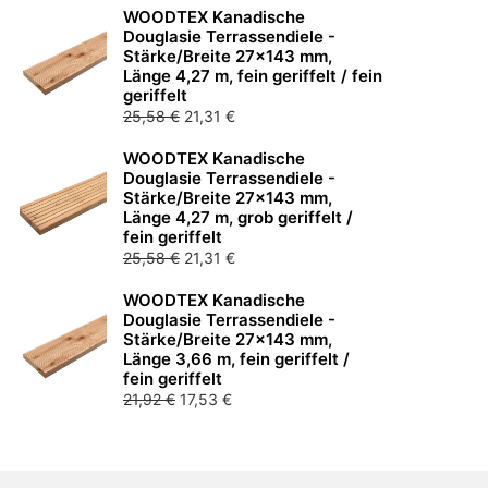
WOODTEX Kanadische
war:
ist:
Douglasie Terrassendiele -
29,23 €
23,38 €.
Stärke/Breite 27x143 mm,
Länge 4,27 m, fein geriffelt / fein
geriffelt
Ursprünglicher
Aktueller
25,58
€
21,31
€
Preis
Preis
WOODTEX Kanadische
war:
ist:
Douglasie Terrassendiele -
25,58 €
21,31 €.
Stärke/Breite 27x143 mm,
Länge 4,27 m, grob geriffelt /
fein geriffelt
Ursprünglicher
Aktueller
25,58
€
21,31
€
Preis
Preis
WOODTEX Kanadische
war:
ist:
Douglasie Terrassendiele -
25,58 €
21,31 €.
Stärke/Breite 27x143 mm,
Länge 3,66 m, fein geriffelt /
fein geriffelt
Ursprünglicher
Aktueller
21,92
€
17,53
€
Preis
Preis
war:
ist:
21,92 €
17,53 €.