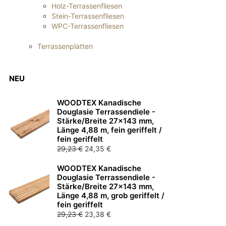
Holz-Terrassenfliesen
Stein-Terrassenfliesen
WPC-Terrassenfliesen
Terrassenplatten
NEU
WOODTEX Kanadische
Douglasie Terrassendiele -
Stärke/Breite 27x143 mm,
Länge 4,88 m, fein geriffelt /
fein geriffelt
Ursprünglicher
Aktueller
29,23
€
24,35
€
Preis
Preis
WOODTEX Kanadische
war:
ist:
Douglasie Terrassendiele -
29,23 €
24,35 €.
Stärke/Breite 27x143 mm,
Länge 4,88 m, grob geriffelt /
fein geriffelt
Ursprünglicher
Aktueller
29,23
€
23,38
€
Preis
Preis