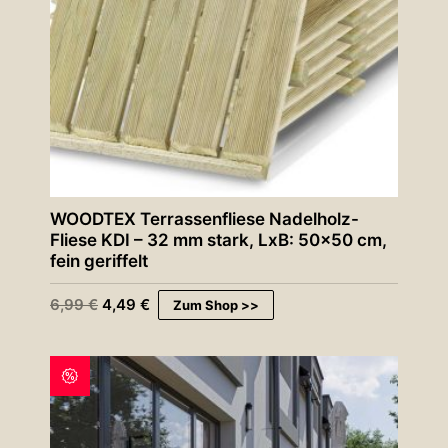
WOODTEX Terrassenfliese Nadelholz-
Fliese KDI – 32 mm stark, LxB: 50×50 cm,
fein geriffelt
U
A
6,99
€
4,49
€
Zum Shop >>
r
k
s
t
p
u
r
e
ü
l
n
l
g
e
l
r