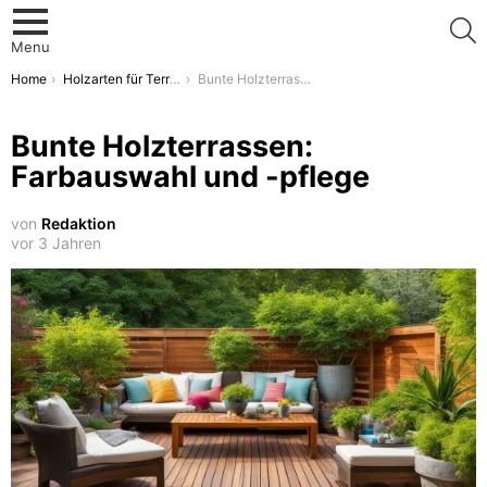
S
Menu
You are here:
Home
Holzarten für Terrassenbeläge
Bunte Holzterrassen: Farbauswahl und -pflege
Bunte Holzterrassen:
Farbauswahl und -pflege
von
Redaktion
vor 3 Jahren