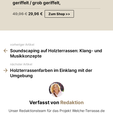
geriffelt / grob geriffelt,
0
€
U
A
49,96
€
29,96
€
Zum Shop >>
r
k
s
t
p
u
r
e
ü
l
n
l
See
vorheriger Artikel
g
e
l
r
more
Soundscaping auf Holzterrassen: Klang- und
i
P
Musikkonzepte
c
r
h
e
nächster Artikel
e
i
Holzterrassenfarben im Einklang mit der
r
s
Umgebung
P
i
r
s
e
t
i
:
s
2
w
9
Verfasst von
Redaktion
a
,
r
9
Unser Redaktionsteam für das Projekt Welche-Terrasse.de