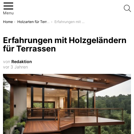
S
Menu
You are here:
Home
Holzarten für Terrassenbeläge
Erfahrungen mit Holzgeländern für Terrassen
Erfahrungen mit Holzgeländern
für Terrassen
von
Redaktion
vor 3 Jahren