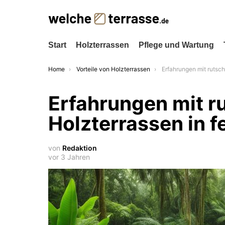
Start
Holzterrassen
Pflege und Wartung
You are here:
Home
Vorteile von Holzterrassen
Erfahrungen mit rutschfesten Holzterras
Erfahrungen mit r
Holzterrassen in 
von
Redaktion
vor 3 Jahren