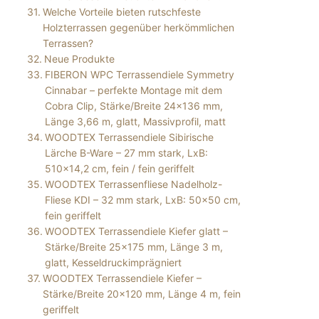
Welche Vorteile bieten rutschfeste
Holzterrassen gegenüber herkömmlichen
Terrassen?
Neue Produkte
FIBERON WPC Terrassendiele Symmetry
Cinnabar – perfekte Montage mit dem
Cobra Clip, Stärke/Breite 24×136 mm,
Länge 3,66 m, glatt, Massivprofil, matt
WOODTEX Terrassendiele Sibirische
Lärche B-Ware – 27 mm stark, LxB:
510×14,2 cm, fein / fein geriffelt
WOODTEX Terrassenfliese Nadelholz-
Fliese KDI – 32 mm stark, LxB: 50×50 cm,
fein geriffelt
WOODTEX Terrassendiele Kiefer glatt –
Stärke/Breite 25×175 mm, Länge 3 m,
glatt, Kesseldruckimprägniert
WOODTEX Terrassendiele Kiefer –
Stärke/Breite 20×120 mm, Länge 4 m, fein
geriffelt