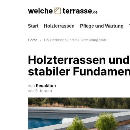
Start
Holzterrassen
Pflege und Wartung
You are here:
Home
Holzterrassen und die Bedeutung stabiler Fundamente
Holzterrassen und
stabiler Fundame
von
Redaktion
vor 3 Jahren