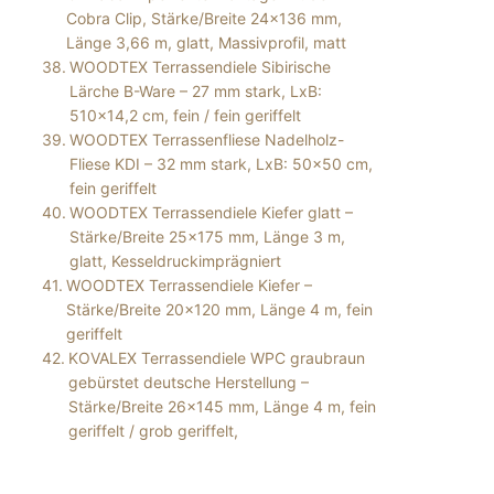
Cobra Clip, Stärke/Breite 24×136 mm,
Länge 3,66 m, glatt, Massivprofil, matt
WOODTEX Terrassendiele Sibirische
Lärche B-Ware – 27 mm stark, LxB:
510×14,2 cm, fein / fein geriffelt
WOODTEX Terrassenfliese Nadelholz-
Fliese KDI – 32 mm stark, LxB: 50×50 cm,
fein geriffelt
WOODTEX Terrassendiele Kiefer glatt –
Stärke/Breite 25×175 mm, Länge 3 m,
glatt, Kesseldruckimprägniert
WOODTEX Terrassendiele Kiefer –
Stärke/Breite 20×120 mm, Länge 4 m, fein
geriffelt
KOVALEX Terrassendiele WPC graubraun
gebürstet deutsche Herstellung –
Stärke/Breite 26×145 mm, Länge 4 m, fein
geriffelt / grob geriffelt,