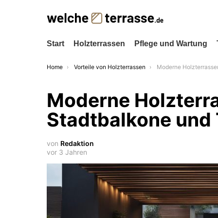
Start
Holzterrassen
Pflege und Wartung
You are here:
Home
Vorteile von Holzterrassen
Moderne Holzterrassen für kleine S
Moderne Holzterra
Stadtbalkone und 
von
Redaktion
vor 3 Jahren