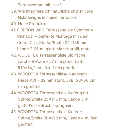
Terrassenbau mit Holz?
Wie integriere ich natürliche und stilvolle
Holzdesigns in meine Terrasse?
Neue Produkte
FIBERON WPC Terrassendiele Symmetry
Cinnabar – perfekte Montage mit dem
Cobra Clip, Stärke/Breite 24×136 mm,
Länge 3,66 m, glatt, Massivprofil, matt
WOODTEX Terrassendiele Sibirische
Lärche B-Ware – 27 mm stark, LxB:
510×14,2 cm, fein / fein geriffelt
WOODTEX Terrassenfliese Nadelholz-
Fliese KDI – 32 mm stark, LxB: 50×50 cm,
fein geriffelt
WOODTEX Terrassendiele Kiefer glatt –
Stärke/Breite 25×175 mm, Länge 3 m,
glatt, Kesseldruckimprägniert
WOODTEX Terrassendiele Kiefer –
Stärke/Breite 20×120 mm, Länge 4 m, fein
geriffelt