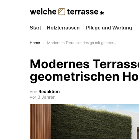
Start
Holzterrassen
Pflege und Wartung
You are here:
Home
Modernes Terrassendesign mit geometrischen Holzmotiven
Modernes Terrass
geometrischen Ho
von
Redaktion
vor 3 Jahren