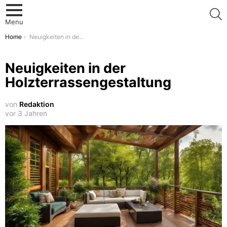
S
Menu
You are here:
Home
Neuigkeiten in der Holzterrassengestaltung
Neuigkeiten in der
Holzterrassengestaltung
von
Redaktion
vor 3 Jahren