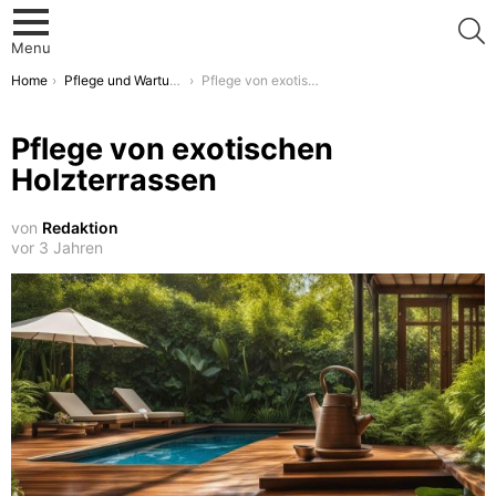
S
Menu
You are here:
Home
Pflege und Wartung von Holzterrassen
Pflege von exotischen Holzterrassen
Pflege von exotischen
Holzterrassen
von
Redaktion
vor 3 Jahren