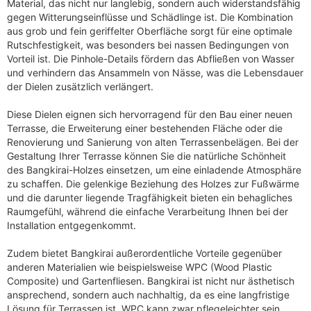
Material, das nicht nur langlebig, sondern auch widerstandsfähig
gegen Witterungseinflüsse und Schädlinge ist. Die Kombination
aus grob und fein geriffelter Oberfläche sorgt für eine optimale
Rutschfestigkeit, was besonders bei nassen Bedingungen von
Vorteil ist. Die Pinhole-Details fördern das Abfließen von Wasser
und verhindern das Ansammeln von Nässe, was die Lebensdauer
der Dielen zusätzlich verlängert.
Diese Dielen eignen sich hervorragend für den Bau einer neuen
Terrasse, die Erweiterung einer bestehenden Fläche oder die
Renovierung und Sanierung von alten Terrassenbelägen. Bei der
Gestaltung Ihrer Terrasse können Sie die natürliche Schönheit
des Bangkirai-Holzes einsetzen, um eine einladende Atmosphäre
zu schaffen. Die gelenkige Beziehung des Holzes zur Fußwärme
und die darunter liegende Tragfähigkeit bieten ein behagliches
Raumgefühl, während die einfache Verarbeitung Ihnen bei der
Installation entgegenkommt.
Zudem bietet Bangkirai außerordentliche Vorteile gegenüber
anderen Materialien wie beispielsweise WPC (Wood Plastic
Composite) und Gartenfliesen. Bangkirai ist nicht nur ästhetisch
ansprechend, sondern auch nachhaltig, da es eine langfristige
Lösung für Terrassen ist. WPC kann zwar pflegeleichter sein,