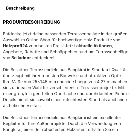
c
r
Beschreibung
h
e
e
i
PRODUKTBESCHREIBUNG
r
s
P
i
Entdecke jetzt deine passenden Terrassenbeläge in der großen
r
s
Auswahl im Online-Shop für hochwertige Holz-Produkte von
e
t
Holzprofi24
zum besten Preis! Jetzt
aktuelle Aktionen
,
i
:
Angebote, Rabatte und Schnäppchen rund um Terrassenbeläge
s
3
von
Belladoor
entdecken!
w
7
Die Belladoor Terrassendiele aus Bangkirai in Standard-Qualität
a
,
überzeugt mit ihrer robusten Bauweise und attraktiven Optik.
r
5
Ihre Maße von 25×145 mm und eine Länge von 4,27 m machen
:
3
sie zur idealen Wahl für verschiedenste Terrassenprojekte. Mit
5
einer grob/fein geriffelten Oberfläche und durchdachten Pinhole-
9
€
Details bietet sie sowohl einen rutschfesten Stand als auch eine
,
.
ästhetische Vielfalt.
3
Die Belladoor Terrassendiele aus Bangkirai ist ein exzellenter
5
Begleiter für Ihre Außenprojekte. Durch die Verwendung von
Bangkirai, einer der robustesten Holzarten, erhalten Sie ein
€