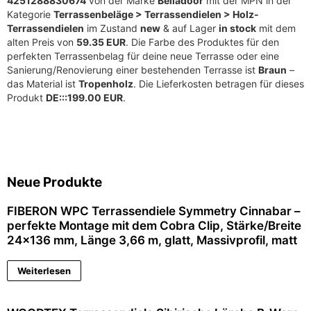
4251288830674
von der Marke
Belladoor
mit der MPN
in der
Kategorie
Terrassenbeläge > Terrassendielen > Holz-
Terrassendielen
im Zustand
new
& auf Lager
in stock
mit dem
alten Preis von
59.35 EUR
. Die Farbe des Produktes für den
perfekten Terrassenbelag für deine neue Terrasse oder eine
Sanierung/Renovierung einer bestehenden Terrasse ist
Braun
–
das Material ist
Tropenholz
. Die Lieferkosten betragen für dieses
Produkt
DE:::199.00 EUR
.
Neue Produkte
FIBERON WPC Terrassendiele Symmetry Cinnabar –
perfekte Montage mit dem Cobra Clip, Stärke/Breite
24×136 mm, Länge 3,66 m, glatt, Massivprofil, matt
Weiterlesen