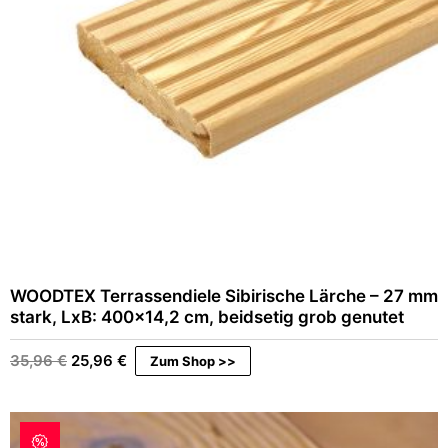
s
2
w
9
a
,
r
9
:
6
4
9
€
,
.
9
6
€
WOODTEX Terrassendiele Sibirische Lärche – 27 mm
stark, LxB: 400×14,2 cm, beidsetig grob genutet
Ursprünglicher
Aktueller
35,96
€
25,96
€
Zum Shop >>
Preis
Preis
war:
ist:
35,96 €
25,96 €.