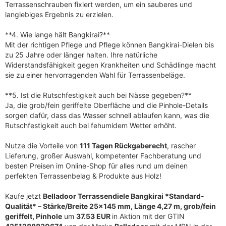
Terrassenschrauben fixiert werden, um ein sauberes und
langlebiges Ergebnis zu erzielen.
**4. Wie lange hält Bangkirai?**
Mit der richtigen Pflege und Pflege können Bangkirai-Dielen bis
zu 25 Jahre oder länger halten. Ihre natürliche
Widerstandsfähigkeit gegen Krankheiten und Schädlinge macht
sie zu einer hervorragenden Wahl für Terrassenbeläge.
**5. Ist die Rutschfestigkeit auch bei Nässe gegeben?**
Ja, die grob/fein geriffelte Oberfläche und die Pinhole-Details
sorgen dafür, dass das Wasser schnell ablaufen kann, was die
Rutschfestigkeit auch bei fehumidem Wetter erhöht.
Nutze die Vorteile von
111 Tagen Rückgaberecht
, rascher
Lieferung, großer Auswahl, kompetenter Fachberatung und
besten Preisen im Online-Shop für alles rund um deinen
perfekten Terrassenbelag & Produkte aus Holz!
Kaufe jetzt
Belladoor Terrassendiele Bangkirai *Standard-
Qualität* – Stärke/Breite 25×145 mm, Länge 4,27 m, grob/fein
geriffelt, Pinhole
um
37.53 EUR
in Aktion mit der GTIN