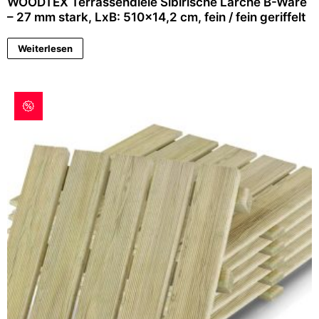
WOODTEX Terrassendiele Sibirische Lärche B-Ware
– 27 mm stark, LxB: 510×14,2 cm, fein / fein geriffelt
Weiterlesen