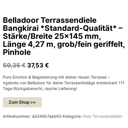
Belladoor Terrassendiele
Bangkirai *Standard-Qualität* –
Stärke/Breite 25×145 mm,
Länge 4,27 m, grob/fein geriffelt,
Pinhole
U
A
59,35
€
37,53
€
r
k
Pure Emotion & Begeisterung mit deiner neuen Terrasse –
s
t
ngebote von Belladoor für deine Terrassenbeläge entdecken! 111
p
u
Tage Rückgaberecht, rasche Lieferung!
r
e
ü
l
Zum Shop >>
n
l
g
e
Artikelnummer:
da346b7aab93
Kategorie:
Holz-Terrassendielen
l
r
i
P