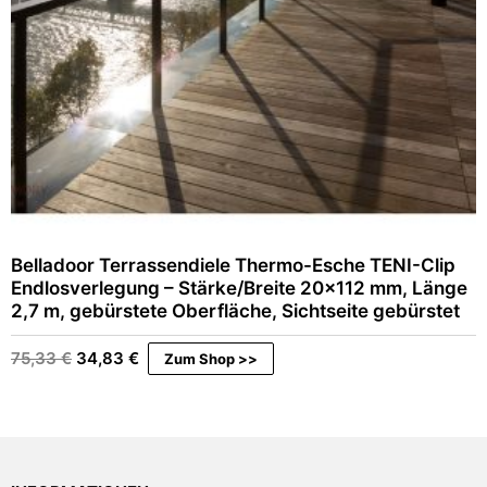
Belladoor Terrassendiele Thermo-Esche TENI-Clip
Endlosverlegung – Stärke/Breite 20×112 mm, Länge
2,7 m, gebürstete Oberfläche, Sichtseite gebürstet
Ursprünglicher
Aktueller
75,33
€
34,83
€
Zum Shop >>
Preis
Preis
war:
ist:
75,33 €
34,83 €.