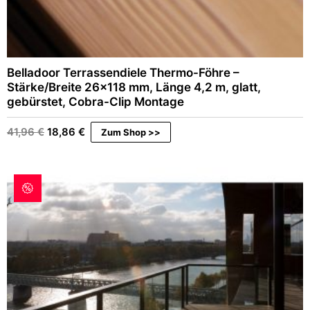
Belladoor Terrassendiele Thermo-Föhre –
Stärke/Breite 26×118 mm, Länge 4,2 m, glatt,
gebürstet, Cobra-Clip Montage
Ursprünglicher
Aktueller
41,96
€
18,86
€
Zum Shop >>
Preis
Preis
war:
ist:
41,96 €
18,86 €.