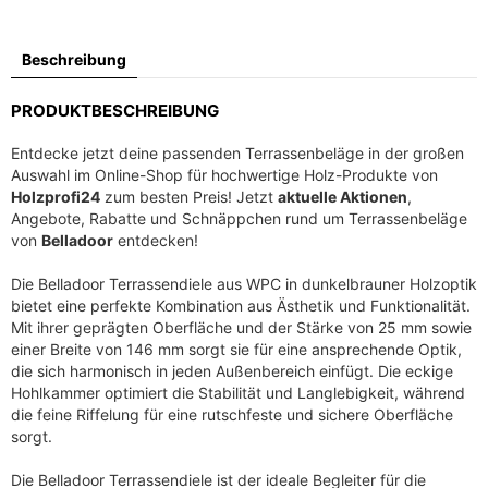
i
P
c
r
Beschreibung
h
e
e
i
PRODUKTBESCHREIBUNG
r
s
P
i
Entdecke jetzt deine passenden Terrassenbeläge in der großen
r
s
Auswahl im Online-Shop für hochwertige Holz-Produkte von
e
t
Holzprofi24
zum besten Preis! Jetzt
aktuelle Aktionen
,
i
:
Angebote, Rabatte und Schnäppchen rund um Terrassenbeläge
s
2
von
Belladoor
entdecken!
w
1
Die Belladoor Terrassendiele aus WPC in dunkelbrauner Holzoptik
a
,
bietet eine perfekte Kombination aus Ästhetik und Funktionalität.
r
5
Mit ihrer geprägten Oberfläche und der Stärke von 25 mm sowie
:
6
einer Breite von 146 mm sorgt sie für eine ansprechende Optik,
3
die sich harmonisch in jeden Außenbereich einfügt. Die eckige
9
€
Hohlkammer optimiert die Stabilität und Langlebigkeit, während
,
.
die feine Riffelung für eine rutschfeste und sichere Oberfläche
sorgt.
9
6
Die Belladoor Terrassendiele ist der ideale Begleiter für die