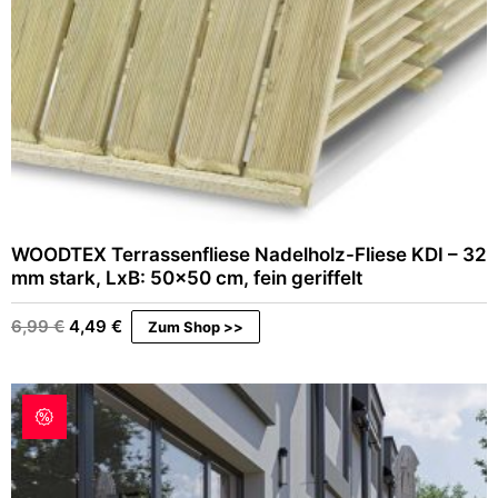
WOODTEX Terrassenfliese Nadelholz-Fliese KDI – 32
mm stark, LxB: 50×50 cm, fein geriffelt
U
A
6,99
€
4,49
€
Zum Shop >>
r
k
s
t
p
u
r
e
ü
l
n
l
g
e
l
r