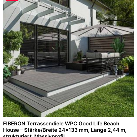
e
i
r
s
P
i
r
s
e
t
i
:
s
2
w
9
a
,
r
9
:
6
4
9
€
,
.
9
6
€
FIBERON Terrassendiele WPC Good Life Beach
House – Stärke/Breite 24×133 mm, Länge 2,44 m,
strukturiert, Massivprofil