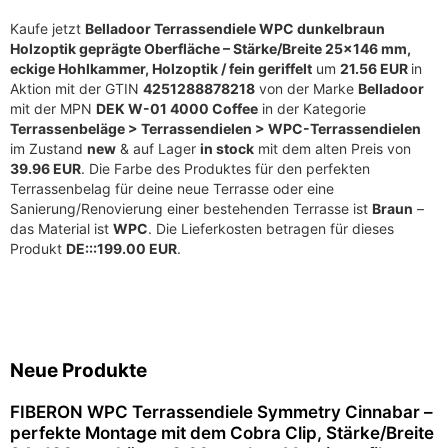
Kaufe jetzt
Belladoor Terrassendiele WPC dunkelbraun
Holzoptik geprägte Oberfläche – Stärke/Breite 25×146 mm,
eckige Hohlkammer, Holzoptik / fein geriffelt
um
21.56 EUR
in
Aktion mit der GTIN
4251288878218
von der Marke
Belladoor
mit der MPN
DEK W-01 4000 Coffee
in der Kategorie
Terrassenbeläge > Terrassendielen > WPC-Terrassendielen
im Zustand
new
& auf Lager
in stock
mit dem alten Preis von
39.96 EUR
. Die Farbe des Produktes für den perfekten
Terrassenbelag für deine neue Terrasse oder eine
Sanierung/Renovierung einer bestehenden Terrasse ist
Braun
–
das Material ist
WPC
. Die Lieferkosten betragen für dieses
Produkt
DE:::199.00 EUR
.
Neue Produkte
FIBERON WPC Terrassendiele Symmetry Cinnabar –
perfekte Montage mit dem Cobra Clip, Stärke/Breite