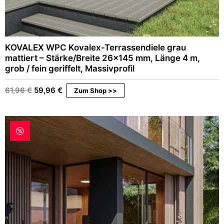
KOVALEX WPC Kovalex-Terrassendiele grau
mattiert – Stärke/Breite 26×145 mm, Länge 4 m,
grob / fein geriffelt, Massivprofil
Ursprünglicher
Aktueller
61,96
€
59,96
€
Zum Shop >>
Preis
Preis
war:
ist:
61,96 €
59,96 €.