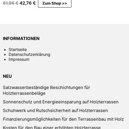
Ursprünglicher
Aktueller
61,96
€
42,76
€
Zum Shop >>
Preis
Preis
war:
ist:
61,96 €
42,76 €.
INFORMATIONEN
Startseite
Datenschutzerklärung
Impressum
NEU
Salzwasserbeständige Beschichtungen für
Holzterrassenbeläge
Sonnenschutz und Energieeinsparung auf Holzterrassen
Schuhwerk und Rutschsicherheit auf Holzterrassen
Finanzierungsmöglichkeiten für den Terrassenbau mit Holz
Kosten für den Bau einer erhöhten Holzterrasse