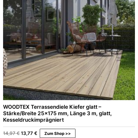
i
P
c
r
h
e
e
i
r
s
P
i
r
s
e
t
i
:
s
4
w
,
a
4
r
9
:
6
€
,
.
9
9
WOODTEX Terrassendiele Kiefer glatt –
€
Stärke/Breite 25×175 mm, Länge 3 m, glatt,
Kesseldruckimprägniert
U
A
14,97
€
13,77
€
Zum Shop >>