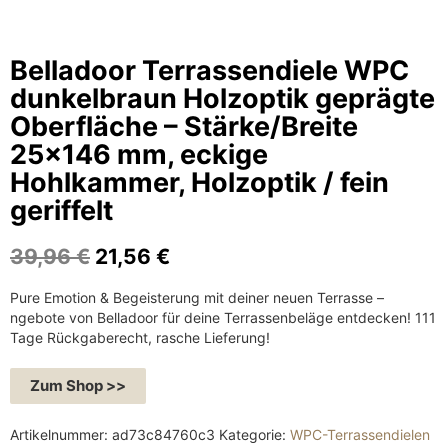
Belladoor Terrassendiele WPC
dunkelbraun Holzoptik geprägte
Oberfläche – Stärke/Breite
25×146 mm, eckige
Hohlkammer, Holzoptik / fein
geriffelt
U
A
39,96
€
21,56
€
r
k
Pure Emotion & Begeisterung mit deiner neuen Terrasse –
s
t
ngebote von Belladoor für deine Terrassenbeläge entdecken! 111
p
u
Tage Rückgaberecht, rasche Lieferung!
r
e
ü
l
Zum Shop >>
n
l
g
e
Artikelnummer:
ad73c84760c3
Kategorie:
WPC-Terrassendielen
l
r