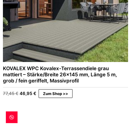
KOVALEX WPC Kovalex-Terrassendiele grau
mattiert – Stärke/Breite 26×145 mm, Länge 5 m,
grob / fein geriffelt, Massivprofil
Ursprünglicher
Aktueller
77,45
€
46,95
€
Zum Shop >>
Preis
Preis
war:
ist:
77,45 €
46,95 €.