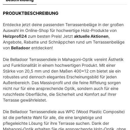
h
e
e
i
PRODUKTBESCHREIBUNG
r
s
P
i
Entdecke jetzt deine passenden Terrassenbeläge in der großen
r
s
Auswahl im Online-Shop für hochwertige Holz-Produkte von
e
t
Holzprofi24
zum besten Preis! Jetzt
aktuelle Aktionen
,
i
:
Angebote, Rabatte und Schnäppchen rund um Terrassenbeläge
s
1
von
Belladoor
entdecken!
w
9
Die Belladoor Terrassendiele in Mahagoni-Optik vereint Ästhetik
a
,
und Funktionalität in einem hochwertigen Produkt. Mit einer
r
9
Stärke von 20,5 mm und den Maßen 400×12 cm bietet sie ein
:
6
robustes und dennoch elegantes Erscheinungsbild für jeden
3
Außenbereich. Das Massivprofil und die feine Riffelung sorgen
1
€
nicht nur für eine ansprechende Optik, sondern auch für eine
,
.
rutschfeste Oberfläche, die Sicherheit und Komfort auf Ihrer
Terrasse gewährleistet.
9
6
Die Belladoor Terrassendiele aus WPC (Wood Plastic Composite)
ist die perfekte Wahl für alle, die eine langlebige und
€
pflegeleichte Lösung für ihre Terrasse suchen. Dank der
Mahagoni-Optik erhalten Sie die ansprechende Holz-Optik, ohne