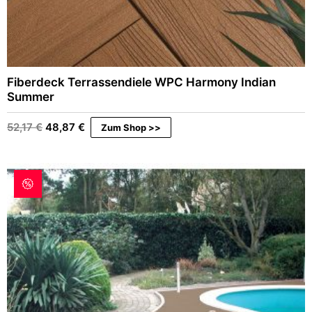
Fiberdeck Terrassendiele WPC Harmony Indian
Summer
Ursprünglicher
Aktueller
52,17
€
48,87
€
Zum Shop >>
Preis
Preis
war:
ist:
52,17 €
48,87 €.