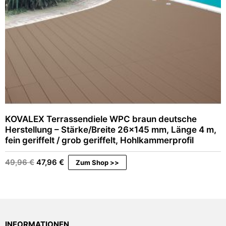
KOVALEX Terrassendiele WPC braun deutsche
Herstellung – Stärke/Breite 26×145 mm, Länge 4 m,
fein geriffelt / grob geriffelt, Hohlkammerprofil
Ursprünglicher
Aktueller
49,96
€
47,96
€
Zum Shop >>
Preis
Preis
war:
ist:
49,96 €
47,96 €.
INFORMATIONEN