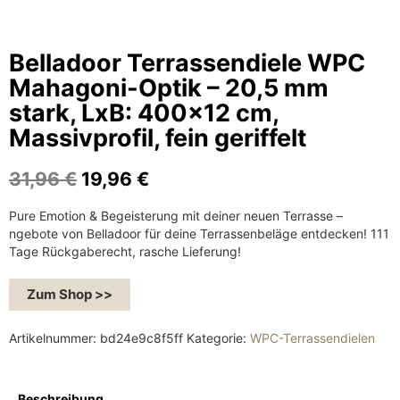
Belladoor Terrassendiele WPC
Mahagoni-Optik – 20,5 mm
stark, LxB: 400×12 cm,
Massivprofil, fein geriffelt
U
A
31,96
€
19,96
€
r
k
Pure Emotion & Begeisterung mit deiner neuen Terrasse –
s
t
ngebote von Belladoor für deine Terrassenbeläge entdecken! 111
p
u
Tage Rückgaberecht, rasche Lieferung!
r
e
ü
l
Zum Shop >>
n
l
g
e
Artikelnummer:
bd24e9c8f5ff
Kategorie:
WPC-Terrassendielen
l
r
i
P
c
r
Beschreibung