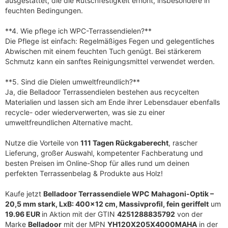
ausgestattet, die die Rutschfestigkeit erhöht, insbesondere in
feuchten Bedingungen.
**4. Wie pflege ich WPC-Terrassendielen?**
Die Pflege ist einfach: Regelmäßiges Fegen und gelegentliches
Abwischen mit einem feuchten Tuch genügt. Bei stärkerem
Schmutz kann ein sanftes Reinigungsmittel verwendet werden.
**5. Sind die Dielen umweltfreundlich?**
Ja, die Belladoor Terrassendielen bestehen aus recycelten
Materialien und lassen sich am Ende ihrer Lebensdauer ebenfalls
recycle- oder wiederverwerten, was sie zu einer
umweltfreundlichen Alternative macht.
Nutze die Vorteile von
111 Tagen Rückgaberecht
, rascher
Lieferung, großer Auswahl, kompetenter Fachberatung und
besten Preisen im Online-Shop für alles rund um deinen
perfekten Terrassenbelag & Produkte aus Holz!
Kaufe jetzt
Belladoor Terrassendiele WPC Mahagoni-Optik –
20,5 mm stark, LxB: 400×12 cm, Massivprofil, fein geriffelt
um
19.96 EUR
in Aktion mit der GTIN
4251288835792
von der
Marke
Belladoor
mit der MPN
YH120X205X4000MAHA
in der