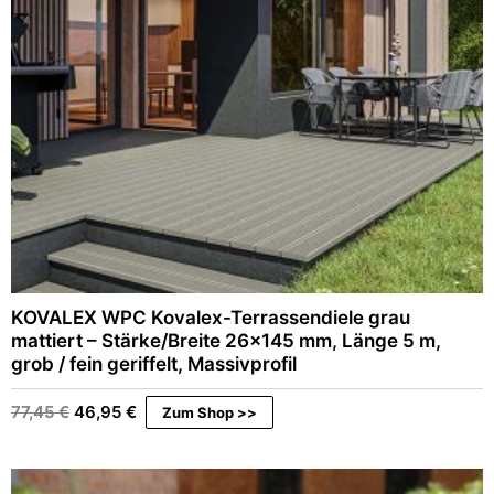
s
2
w
9
a
,
r
9
:
6
4
9
€
,
.
9
6
€
KOVALEX WPC Kovalex-Terrassendiele grau
mattiert – Stärke/Breite 26×145 mm, Länge 5 m,
grob / fein geriffelt, Massivprofil
Ursprünglicher
Aktueller
77,45
€
46,95
€
Zum Shop >>
Preis
Preis
war:
ist:
77,45 €
46,95 €.