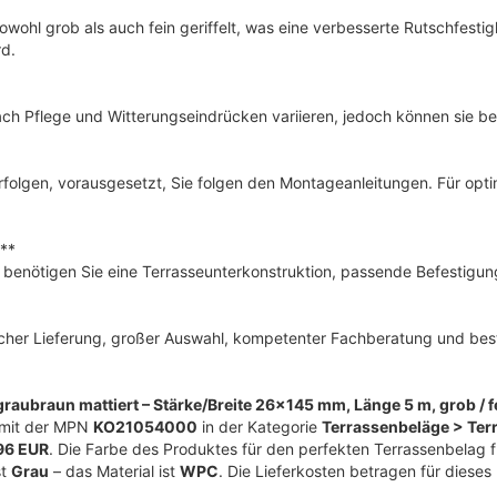
hl grob als auch fein geriffelt, was eine verbesserte Rutschfestigke
rd.
Pflege und Witterungseindrücken variieren, jedoch können sie bei r
erfolgen, vorausgesetzt, Sie folgen den Montageanleitungen. Für opt
?**
benötigen Sie eine Terrasseunterkonstruktion, passende Befestigu
scher Lieferung, großer Auswahl, kompetenter Fachberatung und best
braun mattiert – Stärke/Breite 26×145 mm, Länge 5 m, grob / fein
mit der MPN
KO21054000
in der Kategorie
Terrassenbeläge > Ter
96 EUR
. Die Farbe des Produktes für den perfekten Terrassenbelag f
st
Grau
– das Material ist
WPC
. Die Lieferkosten betragen für diese