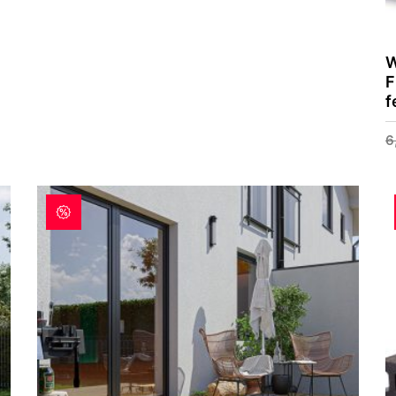
W
F
f
6