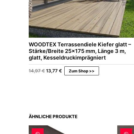
WOODTEX Terrassendiele Kiefer glatt –
Stärke/Breite 25×175 mm, Länge 3 m,
glatt, Kesseldruckimprägniert
U
A
14,97
€
13,77
€
Zum Shop >>
r
k
s
t
p
u
r
e
ü
l
n
l
g
e
l
r
ÄHNLICHE PRODUKTE
i
P
c
r
h
e