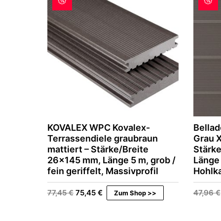
e
i
r
s
P
i
r
s
e
t
i
:
s
1
w
3
a
,
r
7
:
7
1
4
€
,
.
9
KOVALEX WPC Kovalex-
Bellad
7
Terrassendiele graubraun
Grau X
mattiert – Stärke/Breite
Stärk
€
26×145 mm, Länge 5 m, grob /
Länge 
fein geriffelt, Massivprofil
Hohlk
Ursprünglicher
Aktueller
77,45
€
75,45
€
47,96
€
Zum Shop >>
Preis
Preis
war:
ist:
77,45 €
75,45 €.