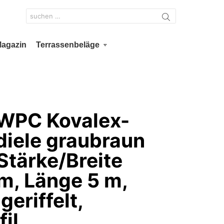
Search
for:
Magazin
Terrassenbeläge
WPC Kovalex-
diele graubraun
 Stärke/Breite
, Länge 5 m,
geriffelt,
il