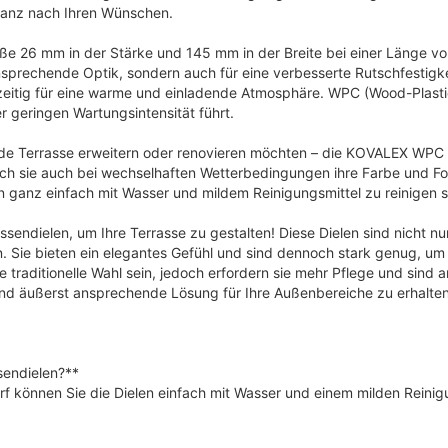
r
s
 ganz nach Ihren Wünschen.
e
t
i
:
26 mm in der Stärke und 145 mm in der Breite bei einer Länge von 5
ansprechende Optik, sondern auch für eine verbesserte Rutschfestigke
s
5
hzeitig für eine warme und einladende Atmosphäre. WPC (Wood-Plastic
w
9
r geringen Wartungsintensität führt.
a
,
de Terrasse erweitern oder renovieren möchten – die KOVALEX WPC Ko
r
9
rch sie auch bei wechselhaften Wetterbedingungen ihre Farbe und For
:
6
 ganz einfach mit Wasser und mildem Reinigungsmittel zu reinigen s
6
endielen, um Ihre Terrasse zu gestalten! Diese Dielen sind nicht nu
1
€
en. Sie bieten ein elegantes Gefühl und sind dennoch stark genug, u
,
.
raditionelle Wahl sein, jedoch erfordern sie mehr Pflege und sind an
und äußerst ansprechende Lösung für Ihre Außenbereiche zu erhalten
9
6
sendielen?**
€
arf können Sie die Dielen einfach mit Wasser und einem milden Reini