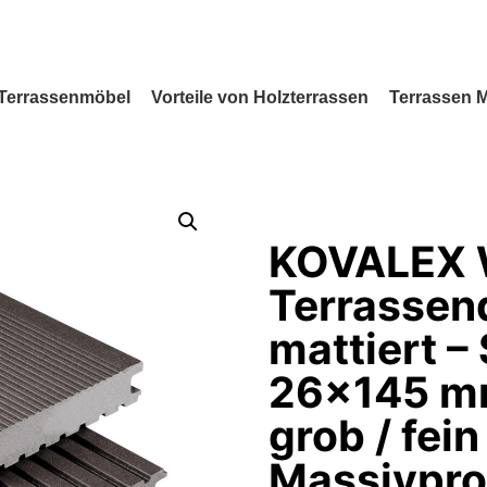
Terrassenmöbel
Vorteile von Holzterrassen
Terrassen 
KOVALEX 
Terrassen
mattiert –
26×145 mm
grob / fein 
Massivprof