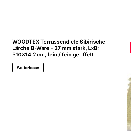
y
WOODTEX Terrassendiele Sibirische
Lärche B-Ware – 27 mm stark, LxB:
510×14,2 cm, fein / fein geriffelt
Weiterlesen