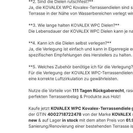
**2. Sind die Dielen rutschfest?**
Ja, die KOVALEX WPC Kovalex-Terrassendielen sind sowo
Terrasse in der Nähe von Wasserbereichen verlegt wi
**3. Wie lange halten KOVALEX WPC Dielen?**
Die Lebensdauer der KOVALEX WPC Dielen kann je nach 
**4. Kann ich die Dielen selbst verlegen?**
Ja, die Verlegung ist einfach und kann in Eigenregie 
spezifischen Empfehlungen des Herstellers zu halten.
**5. Welches Zubehör benötige ich für die Verlegung
Für die Verlegung der KOVALEX WPC-Terrassendielen 
eine korrekte Luftzirkulation zu gewährleisten.
Nutze die Vorteile von
111 Tagen Rückgaberecht
, ra
perfekten Terrassenbelag & Produkte aus Holz!
Kaufe jetzt
KOVALEX WPC Kovalex-Terrassendiele grau
der GTIN
4002718722478
von der Marke
KOVALEX
new
& auf Lager
in stock
mit dem alten Preis von
61.
Sanierung/Renovierung einer bestehenden Terrasse i