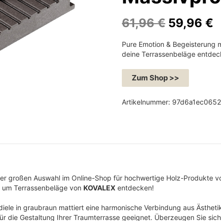
U
61,96
€
59,96
€
r
k
Pure Emotion & Begeisterung 
s
t
deine Terrassenbeläge entdec
p
u
r
e
Zum Shop >>
ü
l
n
l
Artikelnummer:
97d6a1ec065
g
e
l
r
i
P
c
r
h
e
der großen Auswahl im Online-Shop für hochwertige Holz-Produkte 
e
i
d um Terrassenbeläge von
KOVALEX
entdecken!
r
s
P
i
le in graubraun mattiert eine harmonische Verbindung aus Ästhetik 
für die Gestaltung Ihrer Traumterrasse geeignet. Überzeugen Sie sich 