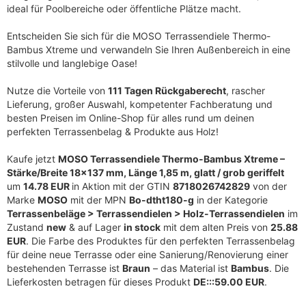
ideal für Poolbereiche oder öffentliche Plätze macht.
Entscheiden Sie sich für die MOSO Terrassendiele Thermo-
Bambus Xtreme und verwandeln Sie Ihren Außenbereich in eine
stilvolle und langlebige Oase!
Nutze die Vorteile von
111 Tagen Rückgaberecht
, rascher
Lieferung, großer Auswahl, kompetenter Fachberatung und
besten Preisen im Online-Shop für alles rund um deinen
perfekten Terrassenbelag & Produkte aus Holz!
Kaufe jetzt
MOSO Terrassendiele Thermo-Bambus Xtreme –
Stärke/Breite 18×137 mm, Länge 1,85 m, glatt / grob geriffelt
um
14.78 EUR
in Aktion mit der GTIN
8718026742829
von der
Marke
MOSO
mit der MPN
Bo-dtht180-g
in der Kategorie
Terrassenbeläge > Terrassendielen > Holz-Terrassendielen
im
Zustand
new
& auf Lager
in stock
mit dem alten Preis von
25.88
EUR
. Die Farbe des Produktes für den perfekten Terrassenbelag
für deine neue Terrasse oder eine Sanierung/Renovierung einer
bestehenden Terrasse ist
Braun
– das Material ist
Bambus
. Die
Lieferkosten betragen für dieses Produkt
DE:::59.00 EUR
.