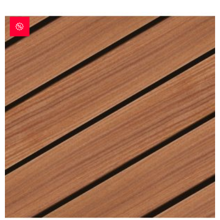
war:
ist:
59 €
55,04 €.