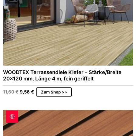
WOODTEX Terrassendiele Kiefer – Stärke/Breite
20×120 mm, Länge 4 m, fein geriffelt
Ursprünglicher
Aktueller
11,60
€
9,56
€
Zum Shop >>
Preis
Preis
war:
ist:
11,60 €
9,56 €.