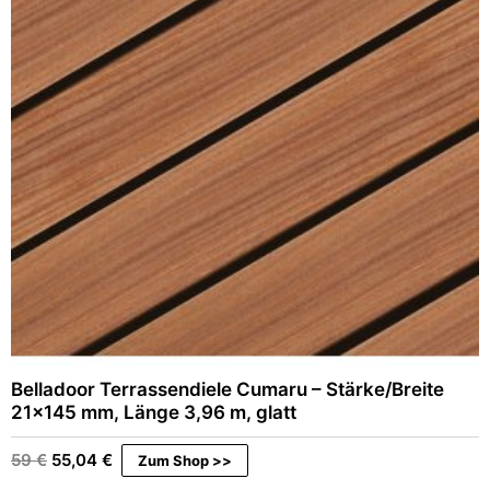
Belladoor Terrassendiele Cumaru – Stärke/Breite
21×145 mm, Länge 3,96 m, glatt
Ursprünglicher
Aktueller
59
€
55,04
€
Zum Shop >>
Preis
Preis