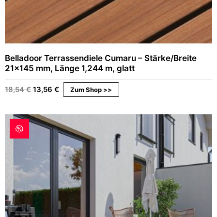
€
Belladoor Terrassendiele Cumaru – Stärke/Breite
21×145 mm, Länge 1,244 m, glatt
Ursprünglicher
Aktueller
18,54
€
13,56
€
Zum Shop >>
Preis
Preis
war:
ist:
18,54 €
13,56 €.