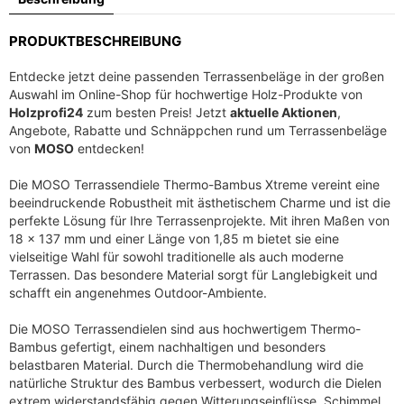
h
e
e
i
PRODUKTBESCHREIBUNG
r
s
P
i
Entdecke jetzt deine passenden Terrassenbeläge in der großen
r
s
Auswahl im Online-Shop für hochwertige Holz-Produkte von
e
t
Holzprofi24
zum besten Preis! Jetzt
aktuelle Aktionen
,
i
:
Angebote, Rabatte und Schnäppchen rund um Terrassenbeläge
s
1
von
MOSO
entdecken!
w
4
Die MOSO Terrassendiele Thermo-Bambus Xtreme vereint eine
a
,
beeindruckende Robustheit mit ästhetischem Charme und ist die
r
7
perfekte Lösung für Ihre Terrassenprojekte. Mit ihren Maßen von
:
8
18 x 137 mm und einer Länge von 1,85 m bietet sie eine
2
vielseitige Wahl für sowohl traditionelle als auch moderne
5
€
Terrassen. Das besondere Material sorgt für Langlebigkeit und
,
.
schafft ein angenehmes Outdoor-Ambiente.
8
Die MOSO Terrassendielen sind aus hochwertigem Thermo-
8
Bambus gefertigt, einem nachhaltigen und besonders
belastbaren Material. Durch die Thermobehandlung wird die
€
natürliche Struktur des Bambus verbessert, wodurch die Dielen
extrem widerstandsfähig gegen Witterungseinflüsse, Schimmel