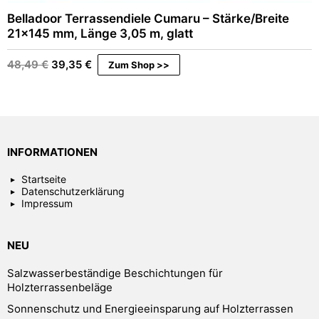
Belladoor Terrassendiele Cumaru – Stärke/Breite
21×145 mm, Länge 3,05 m, glatt
Ursprünglicher
Aktueller
48,49
€
39,35
€
Zum Shop >>
Preis
Preis
war:
ist:
48,49 €
39,35 €.
INFORMATIONEN
Startseite
Datenschutzerklärung
Impressum
NEU
Salzwasserbeständige Beschichtungen für
Holzterrassenbeläge
Sonnenschutz und Energieeinsparung auf Holzterrassen