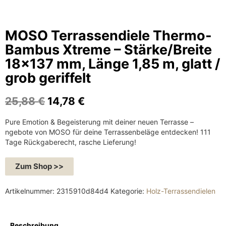
MOSO Terrassendiele Thermo-
Bambus Xtreme – Stärke/Breite
18×137 mm, Länge 1,85 m, glatt /
grob geriffelt
U
A
25,88
€
14,78
€
r
k
Pure Emotion & Begeisterung mit deiner neuen Terrasse –
s
t
ngebote von MOSO für deine Terrassenbeläge entdecken! 111
p
u
Tage Rückgaberecht, rasche Lieferung!
r
e
ü
l
Zum Shop >>
n
l
g
e
Artikelnummer:
2315910d84d4
Kategorie:
Holz-Terrassendielen
l
r
i
P
c
r
Beschreibung