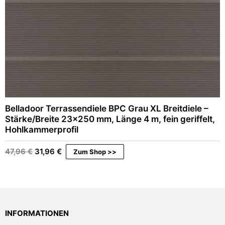
Belladoor Terrassendiele BPC Grau XL Breitdiele –
Stärke/Breite 23×250 mm, Länge 4 m, fein geriffelt,
Hohlkammerprofil
Ursprünglicher
Aktueller
47,96
€
31,96
€
Zum Shop >>
Preis
Preis
war:
ist:
47,96 €
31,96 €.
INFORMATIONEN