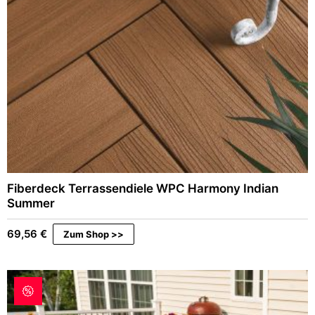
a
,
r
9
:
6
4
9
€
,
.
9
6
€
Fiberdeck Terrassendiele WPC Harmony Indian
Summer
69,56
€
Zum Shop >>