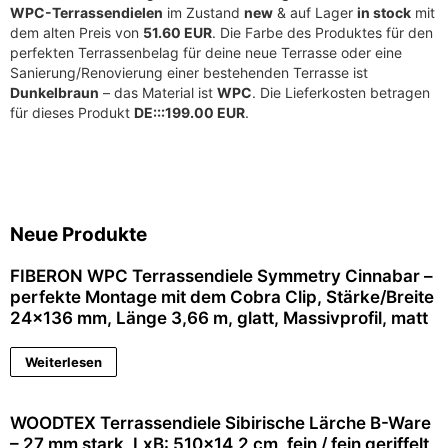
WPC-Terrassendielen
im Zustand
new
& auf Lager
in stock
mit
dem alten Preis von
51.60 EUR
. Die Farbe des Produktes für den
perfekten Terrassenbelag für deine neue Terrasse oder eine
Sanierung/Renovierung einer bestehenden Terrasse ist
Dunkelbraun
– das Material ist
WPC
. Die Lieferkosten betragen
für dieses Produkt
DE:::199.00 EUR
.
Neue Produkte
FIBERON WPC Terrassendiele Symmetry Cinnabar –
perfekte Montage mit dem Cobra Clip, Stärke/Breite
24×136 mm, Länge 3,66 m, glatt, Massivprofil, matt
Weiterlesen
WOODTEX Terrassendiele Sibirische Lärche B-Ware
– 27 mm stark, LxB: 510×14,2 cm, fein / fein geriffelt