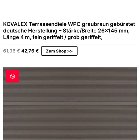
KOVALEX Terrassendiele WPC graubraun gebürstet
deutsche Herstellung – Stärke/Breite 26×145 mm,
Länge 4 m, fein geriffelt / grob geriffelt,
Ursprünglicher
Aktueller
61,96
€
42,76
€
Zum Shop >>
Preis
Preis
war:
ist:
61,96 €
42,76 €.