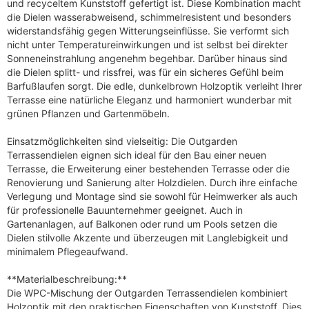
und recyceltem Kunststoff gefertigt ist. Diese Kombination macht
die Dielen wasserabweisend, schimmelresistent und besonders
widerstandsfähig gegen Witterungseinflüsse. Sie verformt sich
nicht unter Temperatureinwirkungen und ist selbst bei direkter
Sonneneinstrahlung angenehm begehbar. Darüber hinaus sind
die Dielen splitt- und rissfrei, was für ein sicheres Gefühl beim
Barfußlaufen sorgt. Die edle, dunkelbrown Holzoptik verleiht Ihrer
Terrasse eine natürliche Eleganz und harmoniert wunderbar mit
grünen Pflanzen und Gartenmöbeln.
Einsatzmöglichkeiten sind vielseitig: Die Outgarden
Terrassendielen eignen sich ideal für den Bau einer neuen
Terrasse, die Erweiterung einer bestehenden Terrasse oder die
Renovierung und Sanierung alter Holzdielen. Durch ihre einfache
Verlegung und Montage sind sie sowohl für Heimwerker als auch
für professionelle Bauunternehmer geeignet. Auch in
Gartenanlagen, auf Balkonen oder rund um Pools setzen die
Dielen stilvolle Akzente und überzeugen mit Langlebigkeit und
minimalem Pflegeaufwand.
**Materialbeschreibung:**
Die WPC-Mischung der Outgarden Terrassendielen kombiniert
Holzoptik mit den praktischen Eigenschaften von Kunststoff. Dies