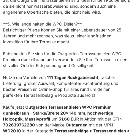
Ja, die Outgarden Terrassendielen sind ideal für den Poolbereich,
da sie nicht nur wasserabweisend sind, sondern auch eine
angenehme Oberfläche bieten, die nicht heiß wird.
**5. Wie lange halten die WPC-Dielen?**
Bei richtiger Pflege können Sie mit einer Lebensdauer von 25
Jahren und mehr rechnen, was sie zu einer langfristigen
Investition für Ihre Terrasse macht.
Entscheiden Sie sich für die Outgarden Terrassendielen WPC
Premium dunkelbraun und verwandeln Sie Ihre Terrasse in einen
stilvollen Ort der Entspannung und Geselligkeit!
Nutze die Vorteile von
111 Tagen Rückgaberecht
, rascher
Lieferung, großer Auswahl, kompetenter Fachberatung und
besten Preisen im Online-Shop für alles rund um deinen
perfekten Terrassenbelag & Produkte aus Holz!
Kaufe jetzt
Outgarden Terrassendielen WPC Premium
dunkelbraun – Stärke/Breite 20×140 mm, hochwertige
Holzoptik, Massivprofil
um
51.60 EUR
in Aktion mit der GTIN
702639762280
von der Marke
Outgarden
mit der MPN
WD2010
in der Kategorie
Terrassenbeläge > Terrassendielen >