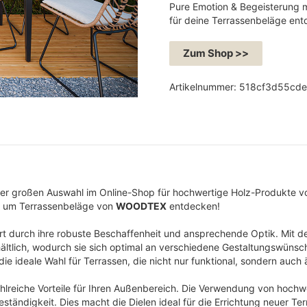
Pure Emotion & Begeisterung 
s
t
für deine Terrassenbeläge ent
p
u
r
e
Zum Shop >>
ü
l
n
l
Artikelnummer:
518cf3d55cd
g
e
l
r
i
P
c
r
h
e
der großen Auswahl im Online-Shop für hochwertige Holz-Produkte 
e
i
d um Terrassenbeläge von
WOODTEX
entdecken!
r
s
P
i
t durch ihre robuste Beschaffenheit und ansprechende Optik. Mit
 erhältlich, wodurch sie sich optimal an verschiedene Gestaltungswüns
r
s
die ideale Wahl für Terrassen, die nicht nur funktional, sondern auch
e
t
i
:
lreiche Vorteile für Ihren Außenbereich. Die Verwendung von hochwe
ständigkeit. Dies macht die Dielen ideal für die Errichtung neuer T