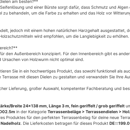
dielen am besten?**
Seifenlösung und einer Bürste sorgt dafür, dass Schmutz und Algen e
tel zu behandeln, um die Farbe zu erhalten und das Holz vor Witterun
lt, jedoch mit einem hohen natürlichen Harzgehalt ausgestattet, d
Holzschutzmitteln wird empfohlen, um die Langlebigkeit zu erhöhen.
bereich?**
für den Außenbereich konzipiert. Für den Innenbereich gibt es ander
d Ursachen von Holzwurm nicht optimal sind.
eren Sie in ein hochwertiges Produkt, das sowohl funktionell als au
re Terrasse mit diesen Dielen zu gestalten und verwandeln Sie Ihre A
scher Lieferung, großer Auswahl, kompetenter Fachberatung und best
e/Breite 24×138 mm, Länge 3 m, fein geriffelt / grob geriffelt
u
D02.5m
in der Kategorie
Terrassenbeläge > Terrassendielen > Hol
des Produktes für den perfekten Terrassenbelag für deine neue Terr
t
Nadelholz
. Die Lieferkosten betragen für dieses Produkt
DE:::199.