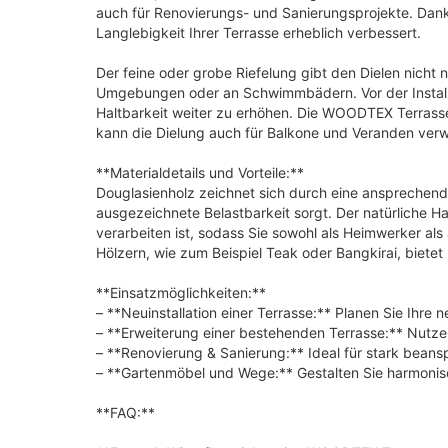
auch für Renovierungs- und Sanierungsprojekte. Dank 
Langlebigkeit Ihrer Terrasse erheblich verbessert.
Der feine oder grobe Riefelung gibt den Dielen nicht 
Umgebungen oder an Schwimmbädern. Vor der Installat
Haltbarkeit weiter zu erhöhen. Die WOODTEX Terrasse
kann die Dielung auch für Balkone und Veranden verw
**Materialdetails und Vorteile:**
Douglasienholz zeichnet sich durch eine ansprechende
ausgezeichnete Belastbarkeit sorgt. Der natürliche Har
verarbeiten ist, sodass Sie sowohl als Heimwerker al
Hölzern, wie zum Beispiel Teak oder Bangkirai, bietet
**Einsatzmöglichkeiten:**
– **Neuinstallation einer Terrasse:** Planen Sie Ihre 
– **Erweiterung einer bestehenden Terrasse:** Nutze
– **Renovierung & Sanierung:** Ideal für stark beans
– **Gartenmöbel und Wege:** Gestalten Sie harmonisc
**FAQ:**