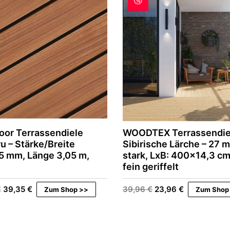
e
i
r
s
P
i
r
s
e
t
i
:
s
9
w
,
a
5
r
6
:
1
€
1
.
,
6
oor Terrassendiele
WOODTEX Terrassendie
0
 – Stärke/Breite
Sibirische Lärche – 27 
5 mm, Länge 3,05 m,
stark, LxB: 400×14,3 cm,
€
fein geriffelt
Ursprünglicher
Aktueller
Ursprünglicher
Aktueller
€
39,35
€
39,96
€
23,96
€
Zum Shop >>
Zum Shop
Preis
Preis
Preis
Preis
war:
ist:
war:
ist:
48,49 €
39,35 €.
39,96 €
23,96 €.