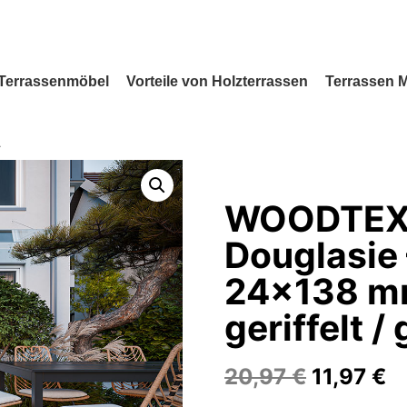
Terrassenmöbel
Vorteile von Holzterrassen
Terrassen 
WOODTEX 
Douglasie 
24×138 mm
geriffelt /
U
A
20,97
€
11,97
€
r
k