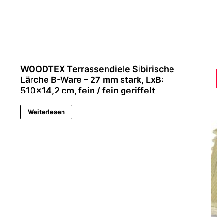
y
WOODTEX Terrassendiele Sibirische
Lärche B-Ware – 27 mm stark, LxB:
510×14,2 cm, fein / fein geriffelt
Weiterlesen