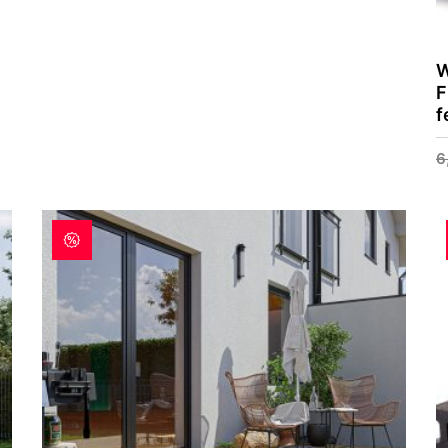
W
F
f
6