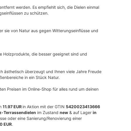
ntfernt werden. Es empfiehlt sich, die Dielen einmal
gseinflüssen zu schützen.
er sie von Natur aus gegen Witterungseinflüsse und
e Holzprodukte, die besser geeignet sind und
ch ästhetisch überzeugt und Ihnen viele Jahre Freude
ußenbereiche in ein Stück Natur.
en Preisen im Online-Shop für alles rund um deinen
m
11.97 EUR
in Aktion mit der GTIN
5420023413666
z-Terrassendielen
im Zustand
new
& auf Lager
in
asse oder eine Sanierung/Renovierung einer
00 EUR
.