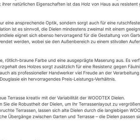
s
1
ihrer natürlichen Eigenschaften ist das Holz von Haus aus resistent
w
1
a
,
nur eine ansprechende Optik, sondern sorgt auch für eine rutschfest
r
9
ion ist es sinnvoll, die Dielen mindestens zweimal mit einem geeign
:
7
ndiele eignet sich ebenso hervorragend für die Gestaltung von Gar
endet werden, wobei sie den Außenbereich zu einem stilvollen Aufen
2
0
€
,
.
, rötlich-braune Farbe und eine ausgeprägte Maserung aus. Es verfü
zgehalt des Holzes sorgt zusätzlich für eine Resistenz gegen Fäulnis. 
9
s auch als professioneller Handwerker viel Freude an der Verarbeitun
7
 Douglasie ein hervorragendes Preis-Leistungs-Verhältnis.
€
neue Terrasse kreativ mit der Variabilität der WOODTEX Dielen.
n Sie die Robustheit der Dielen, um Ihr Terrassenlayout zu vergröß
pruchte Terrassen, lassen sich alte Dielen durch die langlebigen W
he Übergänge zwischen Garten und Terrasse – die Dielen passen si