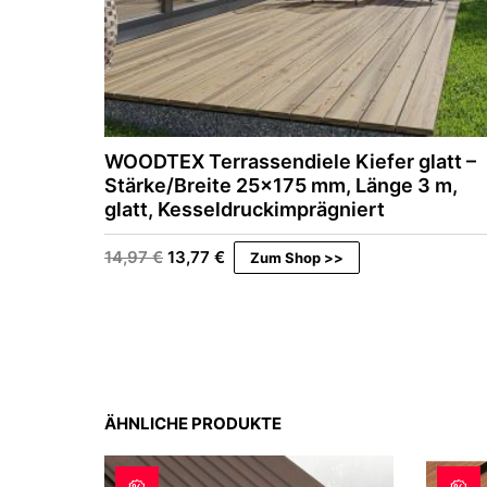
WOODTEX Terrassendiele Kiefer glatt –
Stärke/Breite 25×175 mm, Länge 3 m,
glatt, Kesseldruckimprägniert
U
A
14,97
€
13,77
€
Zum Shop >>
r
k
s
t
p
u
r
e
ü
l
n
l
g
e
l
r
ÄHNLICHE PRODUKTE
i
P
c
r
h
e