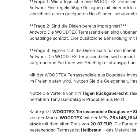
**Frage 1: Wie pflege ich meine WOODTEX Terrassen
Antwort: Eine regelmäßige Reinigung mit einer milden 
jährlich mit einem geeigneten Holzöl oder -schutzmit
**Frage 2: Sind die Dielen bereits imprägniert?**
Antwort: Die WOODTEX Terrassendielen sind unbehande
Schädlinge schützt. Eine zusätzliche Behandlung mit 
**Frage 3: Eignen sich die Dielen auch für den Innen
Antwort: Die WOODTEX Terrassendielen sind speziell 
aufgrund von Faktoren wie Feuchtigkeitstransport un
Mit der WOODTEX Terrassendiele aus Douglasie investi
im Freien bieten wird. Nutzen Sie die Gelegenheit, Ih
Nutze die Vorteile von
111 Tagen Rückgaberecht
, ra
perfekten Terrassenbelag & Produkte aus Holz!
Kaufe jetzt
WOODTEX Terrassendiele Douglasie – Stärk
von der Marke
WOODTEX
mit der MPN
28x145_18%
stock
mit dem alten Preis von
20.97 EUR
. Die Farbe 
bestehenden Terrasse ist
Hellbraun
– das Material is