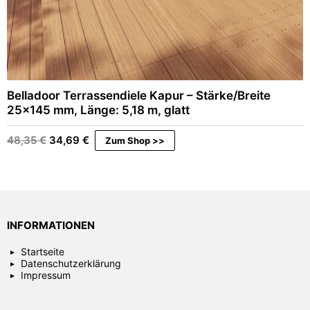
Belladoor Terrassendiele Kapur – Stärke/Breite
25×145 mm, Länge: 5,18 m, glatt
Ursprünglicher
Aktueller
48,35
€
34,69
€
Zum Shop >>
Preis
Preis
war:
ist:
48,35 €
34,69 €.
INFORMATIONEN
Startseite
Datenschutzerklärung
Impressum