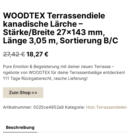
WOODTEX Terrassendiele
kanadische Lärche –
Stärke/Breite 27×143 mm,
Länge 3,05 m, Sortierung B/C
U
A
27,42
€
18,27
€
r
k
Pure Emotion & Begeisterung mit deiner neuen Terrasse –
s
t
ngebote von WOODTEX für deine Terrassenbeläge entdecken!
p
u
111 Tage Rückgaberecht, rasche Lieferung!
r
e
ü
l
Zum Shop >>
n
l
g
e
Artikelnummer:
5025ce4952a9
Kategorie:
Holz-Terrassendielen
l
r
i
P
c
r
Beschreibung
h
e