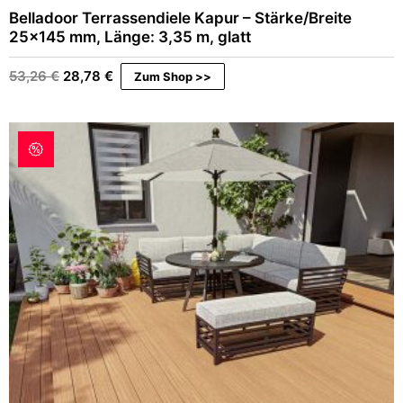
Belladoor Terrassendiele Kapur – Stärke/Breite
25×145 mm, Länge: 3,35 m, glatt
Ursprünglicher
Aktueller
53,26
€
28,78
€
Zum Shop >>
Preis
Preis
war:
ist:
53,26 €
28,78 €.