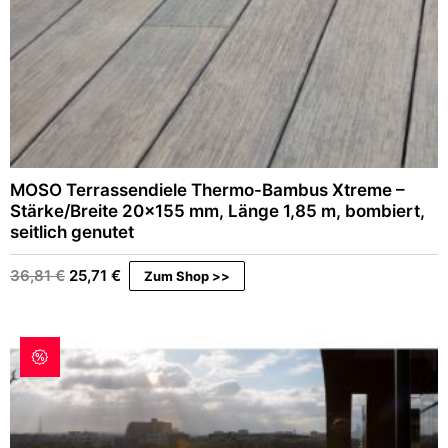
9
€
,
.
9
6
€
MOSO Terrassendiele Thermo-Bambus Xtreme –
Stärke/Breite 20×155 mm, Länge 1,85 m, bombiert,
seitlich genutet
Ursprünglicher
Aktueller
36,81
€
25,71
€
Zum Shop >>
Preis
Preis
war:
ist:
36,81 €
25,71 €.