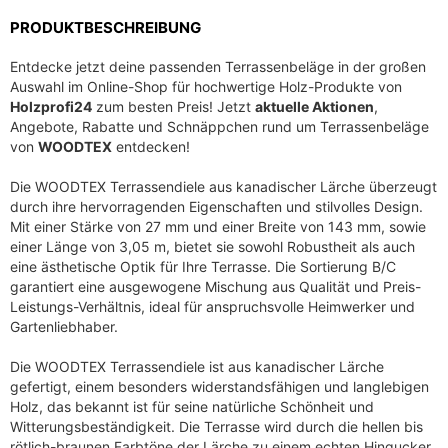
e
i
PRODUKTBESCHREIBUNG
r
s
P
i
Entdecke jetzt deine passenden Terrassenbeläge in der großen
r
s
Auswahl im Online-Shop für hochwertige Holz-Produkte von
e
t
Holzprofi24
zum besten Preis! Jetzt
aktuelle Aktionen
,
i
:
Angebote, Rabatte und Schnäppchen rund um Terrassenbeläge
s
1
von
WOODTEX
entdecken!
w
8
Die WOODTEX Terrassendiele aus kanadischer Lärche überzeugt
a
,
durch ihre hervorragenden Eigenschaften und stilvolles Design.
r
2
Mit einer Stärke von 27 mm und einer Breite von 143 mm, sowie
:
7
einer Länge von 3,05 m, bietet sie sowohl Robustheit als auch
2
eine ästhetische Optik für Ihre Terrasse. Die Sortierung B/C
7
€
garantiert eine ausgewogene Mischung aus Qualität und Preis-
,
.
Leistungs-Verhältnis, ideal für anspruchsvolle Heimwerker und
Gartenliebhaber.
4
2
Die WOODTEX Terrassendiele ist aus kanadischer Lärche
gefertigt, einem besonders widerstandsfähigen und langlebigen
€
Holz, das bekannt ist für seine natürliche Schönheit und
Witterungsbeständigkeit. Die Terrasse wird durch die hellen bis
rötlich-braunen Farbtöne der Lärche zu einem echten Hingucker.