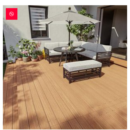
war:
ist:
75,33 €
34,83 €.