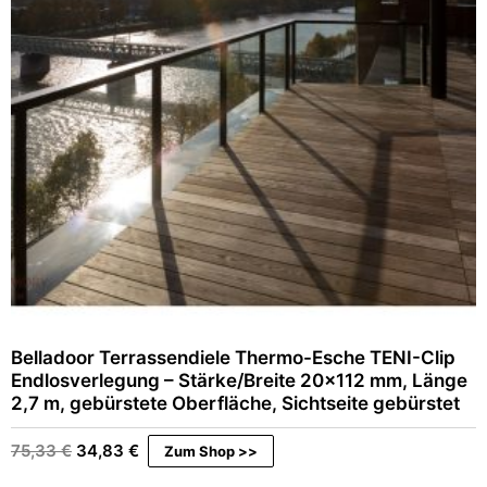
Belladoor Terrassendiele Thermo-Esche TENI-Clip
Endlosverlegung – Stärke/Breite 20×112 mm, Länge
2,7 m, gebürstete Oberfläche, Sichtseite gebürstet
Ursprünglicher
Aktueller
75,33
€
34,83
€
Zum Shop >>
Preis
Preis