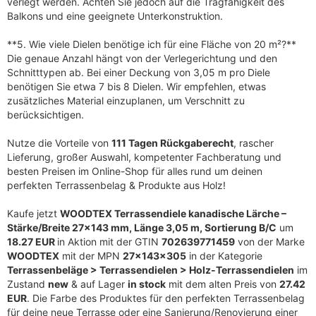
verlegt werden. Achten Sie jedoch auf die Tragfähigkeit des
Balkons und eine geeignete Unterkonstruktion.
**5. Wie viele Dielen benötige ich für eine Fläche von 20 m²?**
Die genaue Anzahl hängt von der Verlegerichtung und den
Schnitttypen ab. Bei einer Deckung von 3,05 m pro Diele
benötigen Sie etwa 7 bis 8 Dielen. Wir empfehlen, etwas
zusätzliches Material einzuplanen, um Verschnitt zu
berücksichtigen.
Nutze die Vorteile von
111 Tagen Rückgaberecht
, rascher
Lieferung, großer Auswahl, kompetenter Fachberatung und
besten Preisen im Online-Shop für alles rund um deinen
perfekten Terrassenbelag & Produkte aus Holz!
Kaufe jetzt
WOODTEX Terrassendiele kanadische Lärche –
Stärke/Breite 27×143 mm, Länge 3,05 m, Sortierung B/C
um
18.27 EUR
in Aktion mit der GTIN
702639771459
von der Marke
WOODTEX
mit der MPN
27x143x305
in der Kategorie
Terrassenbeläge > Terrassendielen > Holz-Terrassendielen
im
Zustand
new
& auf Lager
in stock
mit dem alten Preis von
27.42
EUR
. Die Farbe des Produktes für den perfekten Terrassenbelag
für deine neue Terrasse oder eine Sanierung/Renovierung einer