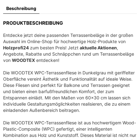
c
r
Beschreibung
h
e
e
i
PRODUKTBESCHREIBUNG
r
s
P
i
Entdecke jetzt deine passenden Terrassenbeläge in der großen
r
s
Auswahl im Online-Shop für hochwertige Holz-Produkte von
e
t
Holzprofi24
zum besten Preis! Jetzt
aktuelle Aktionen
,
i
:
Angebote, Rabatte und Schnäppchen rund um Terrassenbeläge
s
5
von
WOODTEX
entdecken!
w
,
Die WOODTEX WPC-Terrassenfliese in Dunkelgrau mit geriffelter
a
6
Oberfläche vereint Ästhetik und Funktionalität auf ideale Weise.
r
9
Diese Fliesen sind perfekt für Balkone und Terrassen geeignet
:
und bieten einen barfußfreundlichen Komfort, der zum
8
€
Entspannen einlädt. Mit den Maßen von 60×30 cm lassen sich
,
.
individuelle Gestaltungsmöglichkeiten realisieren, die zu einem
9
einladenden Außenbereich beitragen.
9
Die WOODTEX WPC-Terrassenfliese ist aus hochwertigem Wood-
Plastic-Composite (WPC) gefertigt, einer intelligenten
€
Kombination aus Holz und Kunststoff. Dieses Material ist nicht nur