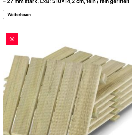
– 27 mm stark, LxB: 510×14,2 cm, fein / fein geriffelt
Weiterlesen