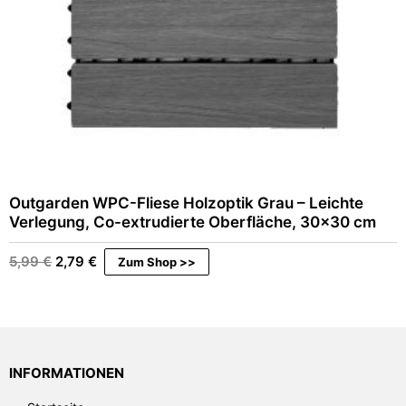
Outgarden WPC-Fliese Holzoptik Grau – Leichte
Verlegung, Co-extrudierte Oberfläche, 30×30 cm
Ursprünglicher
Aktueller
5,99
€
2,79
€
Zum Shop >>
Preis
Preis
war:
ist:
5,99 €
2,79 €.
INFORMATIONEN