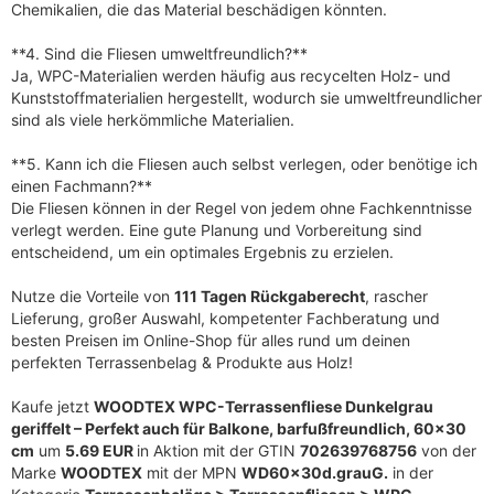
Chemikalien, die das Material beschädigen könnten.
**4. Sind die Fliesen umweltfreundlich?**
Ja, WPC-Materialien werden häufig aus recycelten Holz- und
Kunststoffmaterialien hergestellt, wodurch sie umweltfreundlicher
sind als viele herkömmliche Materialien.
**5. Kann ich die Fliesen auch selbst verlegen, oder benötige ich
einen Fachmann?**
Die Fliesen können in der Regel von jedem ohne Fachkenntnisse
verlegt werden. Eine gute Planung und Vorbereitung sind
entscheidend, um ein optimales Ergebnis zu erzielen.
Nutze die Vorteile von
111 Tagen Rückgaberecht
, rascher
Lieferung, großer Auswahl, kompetenter Fachberatung und
besten Preisen im Online-Shop für alles rund um deinen
perfekten Terrassenbelag & Produkte aus Holz!
Kaufe jetzt
WOODTEX WPC-Terrassenfliese Dunkelgrau
geriffelt – Perfekt auch für Balkone, barfußfreundlich, 60×30
cm
um
5.69 EUR
in Aktion mit der GTIN
702639768756
von der
Marke
WOODTEX
mit der MPN
WD60x30d.grauG.
in der