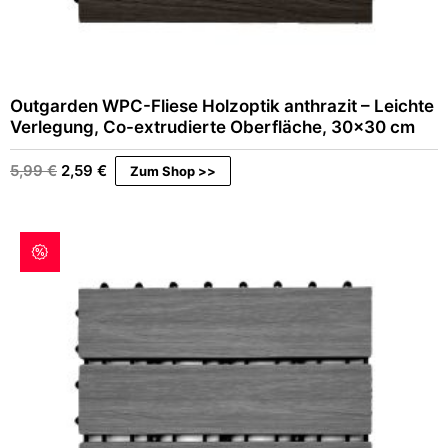
Outgarden WPC-Fliese Holzoptik anthrazit – Leichte
Verlegung, Co-extrudierte Oberfläche, 30×30 cm
Ursprünglicher
Aktueller
5,99
€
2,59
€
Zum Shop >>
Preis
Preis
war:
ist:
5,99 €
2,59 €.