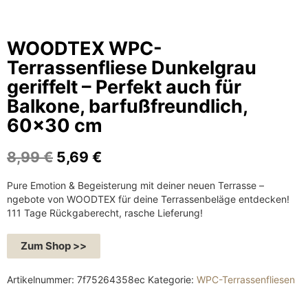
WOODTEX WPC-
Terrassenfliese Dunkelgrau
geriffelt – Perfekt auch für
Balkone, barfußfreundlich,
60×30 cm
U
A
8,99
€
5,69
€
r
k
Pure Emotion & Begeisterung mit deiner neuen Terrasse –
s
t
ngebote von WOODTEX für deine Terrassenbeläge entdecken!
p
u
111 Tage Rückgaberecht, rasche Lieferung!
r
e
ü
l
Zum Shop >>
n
l
g
e
Artikelnummer:
7f75264358ec
Kategorie:
WPC-Terrassenfliesen
l
r
i
P