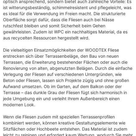
optisch ansprechend, sondern bietet auch zahlreiche Vorteile: Es
ist witterungsbeständig, schimmelresistent und pflegeleicht, was
es ideal für die Verwendung im Freien macht. Die strukturierte
Oberfläche sorgt dafür, dass die Fliesen auch bei Nässe
rutschfest bleiben und somit Sicherheit beim Gehen
gewährleisten. Zudem ist WPC ein nachhaltiges Material, da es
aus recycelten Ressourcen hergestellt wird.
Die vielseitigen Einsatzmöglichkeiten der WOODTEX Fliese
erstrecken sich über Terrassenbeläge, den Bau von neuen
Terrassen, die Erweiterung bestehender Flächen oder auch die
Renovierung von alten, abgenutzten Belägen. Durch die einfache
Verlegung der Fliesen auf verschiedenen Untergründen, wie
Beton oder Fliesen, lassen sich Projekte zügig und ohne großen
Aufwand umsetzen. Ob im Garten, auf dem Balkon oder der
Terrasse – das dunkle Grau der Fliesen fügt sich harmonisch in
jede Umgebung ein und verleiht Ihrem Außenbereich einen
modernen Look.
Wenn die Fliesen zudem mit speziellen Terrassenprofilen
kombiniert werden, können kreative Gestaltungselemente wie
Sitzflächen oder Hochbeete entstehen. Das Material ist zudem
leicht zu reinigen und erfordert kaum Wartung, wodurch Sie mehr