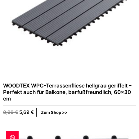
w
9
a
,
r
9
:
6
4
9
€
,
.
9
6
€
WOODTEX WPC-Terrassenfliese hellgrau geriffelt –
Perfekt auch für Balkone, barfußfreundlich, 60×30
cm
Ursprünglicher
Aktueller
8,99
€
5,69
€
Zum Shop >>
Preis
Preis
war:
ist:
8,99 €
5,69 €.