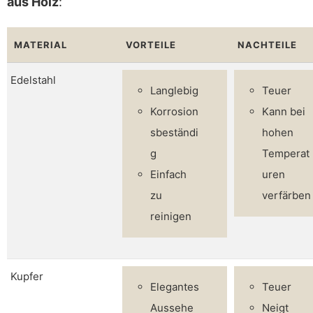
aus Holz
:
MATERIAL
VORTEILE
NACHTEILE
Edelstahl
Langlebig
Teuer
Korrosion
Kann bei
sbeständi
hohen
g
Temperat
Einfach
uren
zu
verfärben
reinigen
Kupfer
Elegantes
Teuer
Aussehe
Neigt