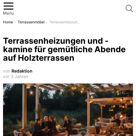
S
Menu
You are here:
Home
Terrassenmöbel
Terrassenheizungen und -kamine für gemütliche Abende auf Holzterrassen
Terrassenheizungen und -
kamine für gemütliche Abende
auf Holzterrassen
von
Redaktion
vor 3 Jahren