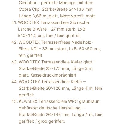
Cinnabar – perfekte Montage mit dem
Cobra Clip, Stärke/Breite 24×136 mm,
Länge 3,66 m, glatt, Massivprofil, matt
WOODTEX Terrassendiele Sibirische
Lärche B-Ware – 27 mm stark, LxB:
510×14,2 cm, fein / fein geriffelt
WOODTEX Terrassenfliese Nadelholz-
Fliese KDI – 32 mm stark, LxB: 50×50 cm,
fein geriffelt
WOODTEX Terrassendiele Kiefer glatt –
Stärke/Breite 25×175 mm, Länge 3 m,
glatt, Kesseldruckimprägniert
WOODTEX Terrassendiele Kiefer –
Stärke/Breite 20×120 mm, Länge 4 m, fein
geriffelt
KOVALEX Terrassendiele WPC graubraun
gebürstet deutsche Herstellung –
Stärke/Breite 26×145 mm, Länge 4 m, fein
geriffelt / grob geriffelt,