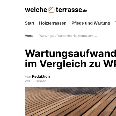
Start
Holzterrassen
Pflege und Wartung
You are here:
Home
Wartungsaufwand von Holzterrassen im Vergleich zu WPC
Wartungsaufwand 
im Vergleich zu 
von
Redaktion
vor 3 Jahren