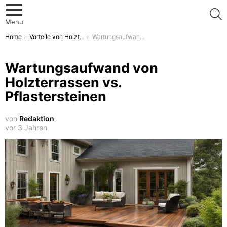
S
Menu
You are here:
Home
Vorteile von Holzterrassen
Wartungsaufwand von Holzterrassen vs. Pflastersteinen
Wartungsaufwand von
Holzterrassen vs.
Pflastersteinen
von
Redaktion
vor 3 Jahren