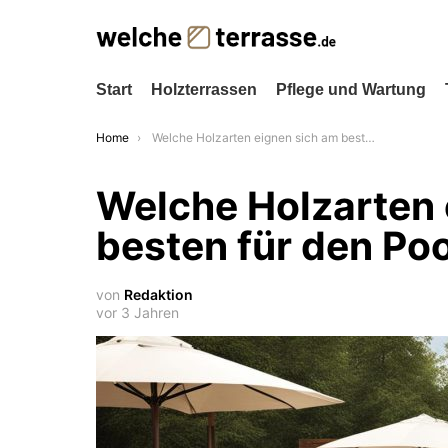
Start
Holzterrassen
Pflege und Wartung
You are here:
Home
Welche Holzarten eignen sich am besten für den Poolbereich?
Welche Holzarten 
besten für den Po
von
Redaktion
vor 3 Jahren