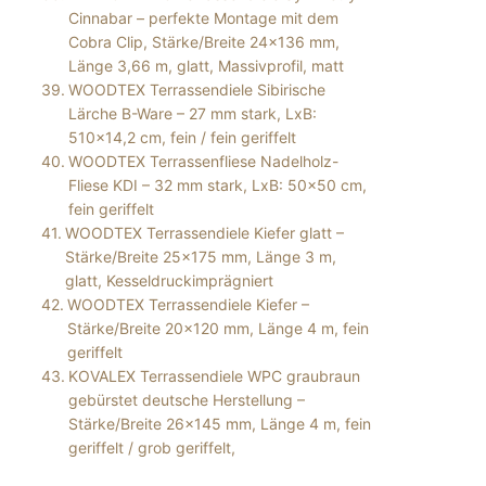
Cinnabar – perfekte Montage mit dem
Cobra Clip, Stärke/Breite 24×136 mm,
Länge 3,66 m, glatt, Massivprofil, matt
WOODTEX Terrassendiele Sibirische
Lärche B-Ware – 27 mm stark, LxB:
510×14,2 cm, fein / fein geriffelt
WOODTEX Terrassenfliese Nadelholz-
Fliese KDI – 32 mm stark, LxB: 50×50 cm,
fein geriffelt
WOODTEX Terrassendiele Kiefer glatt –
Stärke/Breite 25×175 mm, Länge 3 m,
glatt, Kesseldruckimprägniert
WOODTEX Terrassendiele Kiefer –
Stärke/Breite 20×120 mm, Länge 4 m, fein
geriffelt
KOVALEX Terrassendiele WPC graubraun
gebürstet deutsche Herstellung –
Stärke/Breite 26×145 mm, Länge 4 m, fein
geriffelt / grob geriffelt,