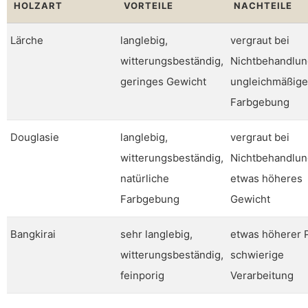
HOLZART
VORTEILE
NACHTEILE
Lärche
langlebig,
vergraut bei
witterungsbeständig,
Nichtbehandlun
geringes Gewicht
ungleichmäßige
Farbgebung
Douglasie
langlebig,
vergraut bei
witterungsbeständig,
Nichtbehandlun
natürliche
etwas höheres
Farbgebung
Gewicht
Bangkirai
sehr langlebig,
etwas höherer P
witterungsbeständig,
schwierige
feinporig
Verarbeitung