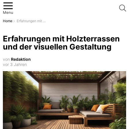
S
Menu
You are here:
Home
Erfahrungen mit Holzterrassen und der visuellen Gestaltung
Erfahrungen mit Holzterrassen
und der visuellen Gestaltung
von
Redaktion
vor 3 Jahren