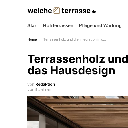
Start
Holzterrassen
Pflege und Wartung
You are here:
Home
Terrassenholz und die Integration in das Hausdesign
Terrassenholz und 
das Hausdesign
von
Redaktion
vor 3 Jahren