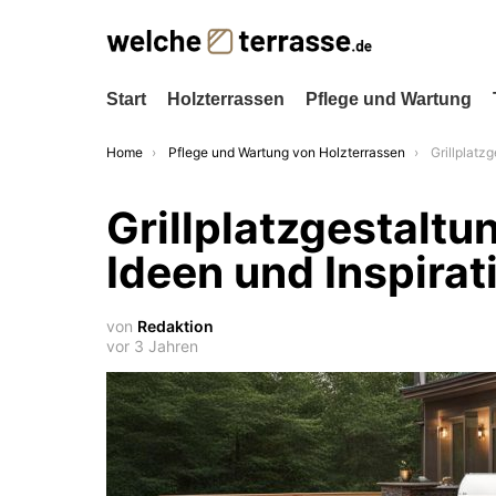
Start
Holzterrassen
Pflege und Wartung
You are here:
Home
Pflege und Wartung von Holzterrassen
Grillplatzgestal
Grillplatzgestaltu
Ideen und Inspirat
von
Redaktion
vor 3 Jahren