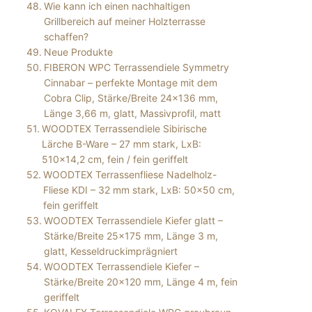
Wie kann ich einen nachhaltigen
Grillbereich auf meiner Holzterrasse
schaffen?
Neue Produkte
FIBERON WPC Terrassendiele Symmetry
Cinnabar – perfekte Montage mit dem
Cobra Clip, Stärke/Breite 24×136 mm,
Länge 3,66 m, glatt, Massivprofil, matt
WOODTEX Terrassendiele Sibirische
Lärche B-Ware – 27 mm stark, LxB:
510×14,2 cm, fein / fein geriffelt
WOODTEX Terrassenfliese Nadelholz-
Fliese KDI – 32 mm stark, LxB: 50×50 cm,
fein geriffelt
WOODTEX Terrassendiele Kiefer glatt –
Stärke/Breite 25×175 mm, Länge 3 m,
glatt, Kesseldruckimprägniert
WOODTEX Terrassendiele Kiefer –
Stärke/Breite 20×120 mm, Länge 4 m, fein
geriffelt