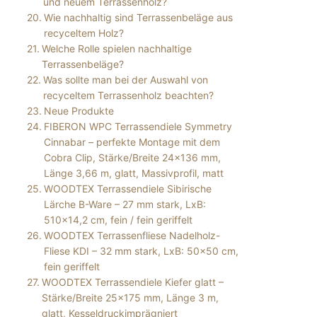
und neuem Terrassenholz?
Wie nachhaltig sind Terrassenbeläge aus
recyceltem Holz?
Welche Rolle spielen nachhaltige
Terrassenbeläge?
Was sollte man bei der Auswahl von
recyceltem Terrassenholz beachten?
Neue Produkte
FIBERON WPC Terrassendiele Symmetry
Cinnabar – perfekte Montage mit dem
Cobra Clip, Stärke/Breite 24×136 mm,
Länge 3,66 m, glatt, Massivprofil, matt
WOODTEX Terrassendiele Sibirische
Lärche B-Ware – 27 mm stark, LxB:
510×14,2 cm, fein / fein geriffelt
WOODTEX Terrassenfliese Nadelholz-
Fliese KDI – 32 mm stark, LxB: 50×50 cm,
fein geriffelt
WOODTEX Terrassendiele Kiefer glatt –
Stärke/Breite 25×175 mm, Länge 3 m,
glatt, Kesseldruckimprägniert