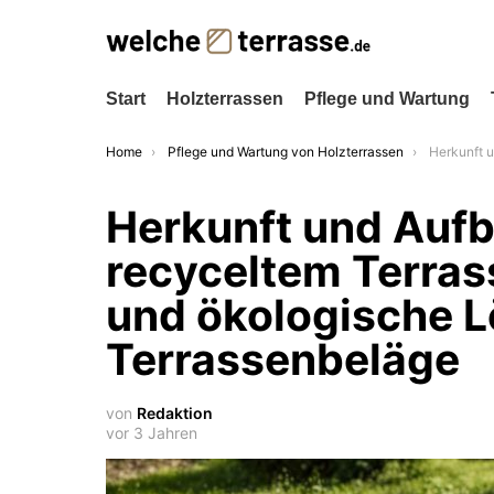
Start
Holzterrassen
Pflege und Wartung
You are here:
Home
Pflege und Wartung von Holzterrassen
Herkunft und Aufbereitung von 
Herkunft und Aufb
recyceltem Terras
und ökologische L
Terrassenbeläge
von
Redaktion
vor 3 Jahren