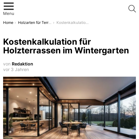
S
Menu
You are here:
Home
Holzarten für Terrassenbeläge
Kostenkalkulation für Holzterrassen im Wintergarten
Kostenkalkulation für
Holzterrassen im Wintergarten
von
Redaktion
vor 3 Jahren