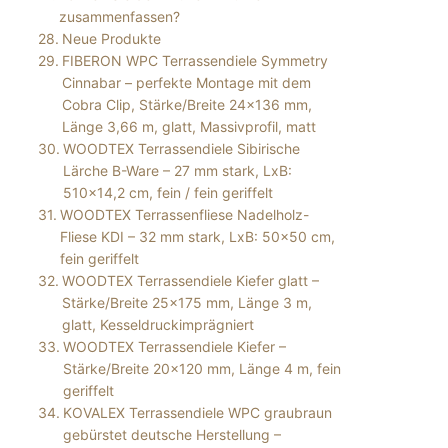
zusammenfassen?
Neue Produkte
FIBERON WPC Terrassendiele Symmetry
Cinnabar – perfekte Montage mit dem
Cobra Clip, Stärke/Breite 24×136 mm,
Länge 3,66 m, glatt, Massivprofil, matt
WOODTEX Terrassendiele Sibirische
Lärche B-Ware – 27 mm stark, LxB:
510×14,2 cm, fein / fein geriffelt
WOODTEX Terrassenfliese Nadelholz-
Fliese KDI – 32 mm stark, LxB: 50×50 cm,
fein geriffelt
WOODTEX Terrassendiele Kiefer glatt –
Stärke/Breite 25×175 mm, Länge 3 m,
glatt, Kesseldruckimprägniert
WOODTEX Terrassendiele Kiefer –
Stärke/Breite 20×120 mm, Länge 4 m, fein
geriffelt
KOVALEX Terrassendiele WPC graubraun
gebürstet deutsche Herstellung –