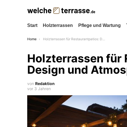
Start
Holzterrassen
Pflege und Wartung
You are here:
Home
Holzterrassen für Restaurantpatios: Design und Atmosphäre
Holzterrassen für 
Design und Atmos
von
Redaktion
vor 3 Jahren