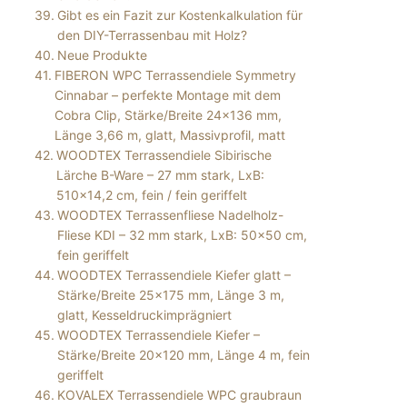
Gibt es ein Fazit zur Kostenkalkulation für
den DIY-Terrassenbau mit Holz?
Neue Produkte
FIBERON WPC Terrassendiele Symmetry
Cinnabar – perfekte Montage mit dem
Cobra Clip, Stärke/Breite 24×136 mm,
Länge 3,66 m, glatt, Massivprofil, matt
WOODTEX Terrassendiele Sibirische
Lärche B-Ware – 27 mm stark, LxB:
510×14,2 cm, fein / fein geriffelt
WOODTEX Terrassenfliese Nadelholz-
Fliese KDI – 32 mm stark, LxB: 50×50 cm,
fein geriffelt
WOODTEX Terrassendiele Kiefer glatt –
Stärke/Breite 25×175 mm, Länge 3 m,
glatt, Kesseldruckimprägniert
WOODTEX Terrassendiele Kiefer –
Stärke/Breite 20×120 mm, Länge 4 m, fein
geriffelt
KOVALEX Terrassendiele WPC graubraun