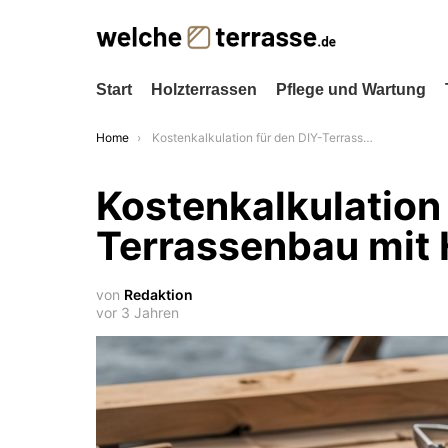
Start
Holzterrassen
Pflege und Wartung
You are here:
Home
Kostenkalkulation für den DIY-Terrassenbau mit Holz
Kostenkalkulation 
Terrassenbau mit 
von
Redaktion
vor 3 Jahren