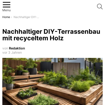
S
Menu
You are here:
Home
Nachhaltiger DIY-Terrassenbau mit recyceltem Holz
Nachhaltiger DIY-Terrassenbau
mit recyceltem Holz
von
Redaktion
vor 3 Jahren