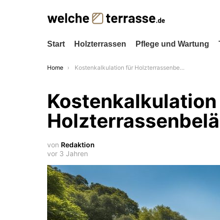
Start
Holzterrassen
Pflege und Wartung
You are here:
Home
Kostenkalkulation für Holzterrassenbeläge rund um den Pool
Kostenkalkulation 
Holzterrassenbelä
von
Redaktion
vor 3 Jahren