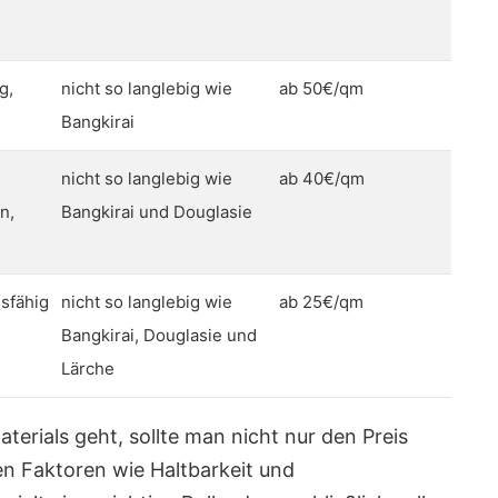
g,
nicht so langlebig wie
ab 50€/qm
Bangkirai
g
nicht so langlebig wie
ab 40€/qm
n,
Bangkirai und Douglasie
dsfähig
nicht so langlebig wie
ab 25€/qm
Bangkirai, Douglasie und
Lärche
erials geht, sollte man nicht nur den Preis
en Faktoren wie Haltbarkeit und