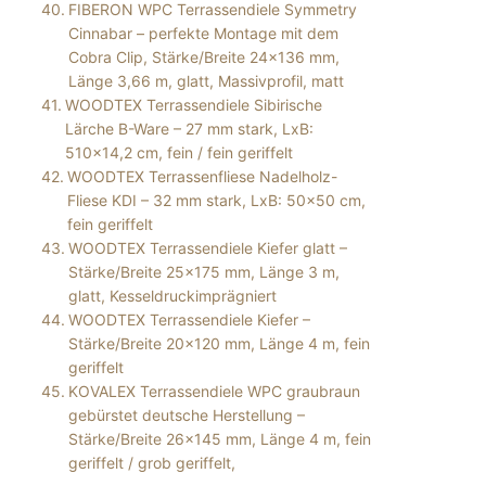
FIBERON WPC Terrassendiele Symmetry
Cinnabar – perfekte Montage mit dem
Cobra Clip, Stärke/Breite 24×136 mm,
Länge 3,66 m, glatt, Massivprofil, matt
WOODTEX Terrassendiele Sibirische
Lärche B-Ware – 27 mm stark, LxB:
510×14,2 cm, fein / fein geriffelt
WOODTEX Terrassenfliese Nadelholz-
Fliese KDI – 32 mm stark, LxB: 50×50 cm,
fein geriffelt
WOODTEX Terrassendiele Kiefer glatt –
Stärke/Breite 25×175 mm, Länge 3 m,
glatt, Kesseldruckimprägniert
WOODTEX Terrassendiele Kiefer –
Stärke/Breite 20×120 mm, Länge 4 m, fein
geriffelt
KOVALEX Terrassendiele WPC graubraun
gebürstet deutsche Herstellung –
Stärke/Breite 26×145 mm, Länge 4 m, fein
geriffelt / grob geriffelt,