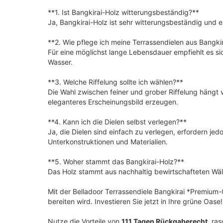
**1. Ist Bangkirai-Holz witterungsbeständig?**
Ja, Bangkirai-Holz ist sehr witterungsbeständig und
**2. Wie pflege ich meine Terrassendielen aus Bangki
Für eine möglichst lange Lebensdauer empfiehlt es sic
Wasser.
**3. Welche Riffelung sollte ich wählen?**
Die Wahl zwischen feiner und grober Riffelung hängt v
eleganteres Erscheinungsbild erzeugen.
**4. Kann ich die Dielen selbst verlegen?**
Ja, die Dielen sind einfach zu verlegen, erfordern je
Unterkonstruktionen und Materialien.
**5. Woher stammt das Bangkirai-Holz?**
Das Holz stammt aus nachhaltig bewirtschafteten Wälde
Mit der Belladoor Terrassendiele Bangkirai *Premium-Q
bereiten wird. Investieren Sie jetzt in Ihre grüne Oase!
Nutze die Vorteile von
111 Tagen Rückgaberecht
, ra