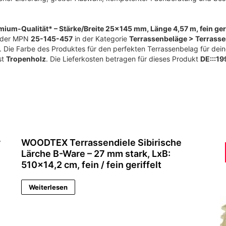
ium-Qualität* – Stärke/Breite 25×145 mm, Länge 4,57 m, fein geriff
 der MPN
25-145-457
in der Kategorie
Terrassenbeläge > Terrasse
. Die Farbe des Produktes für den perfekten Terrassenbelag für dei
st
Tropenholz
. Die Lieferkosten betragen für dieses Produkt
DE:::1
y
WOODTEX Terrassendiele Sibirische
Lärche B-Ware – 27 mm stark, LxB:
510×14,2 cm, fein / fein geriffelt
Weiterlesen