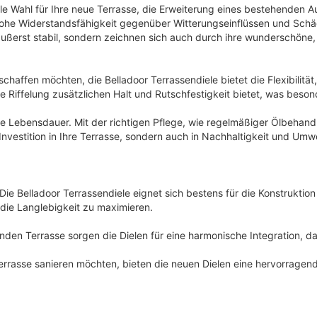
i
:
deale Wahl für Ihre neue Terrasse, die Erweiterung eines bestehende
e hohe Widerstandsfähigkeit gegenüber Witterungseinflüssen und Schä
s
5
äußerst stabil, sondern zeichnen sich auch durch ihre wunderschöne,
w
7
a
,
haffen möchten, die Belladoor Terrassendiele bietet die Flexibilität, 
r
9
e Riffelung zusätzlichen Halt und Rutschfestigkeit bietet, was besond
:
9
ange Lebensdauer. Mit der richtigen Pflege, wie regelmäßiger Ölbeha
9
e Investition in Ihre Terrasse, sondern auch in Nachhaltigkeit und Um
5
€
,
.
5
Die Belladoor Terrassendiele eignet sich bestens für die Konstruktio
1
 die Langlebigkeit zu maximieren.
enden Terrasse sorgen die Dielen für eine harmonische Integration, d
€
Terrasse sanieren möchten, bieten die neuen Dielen eine hervorrage