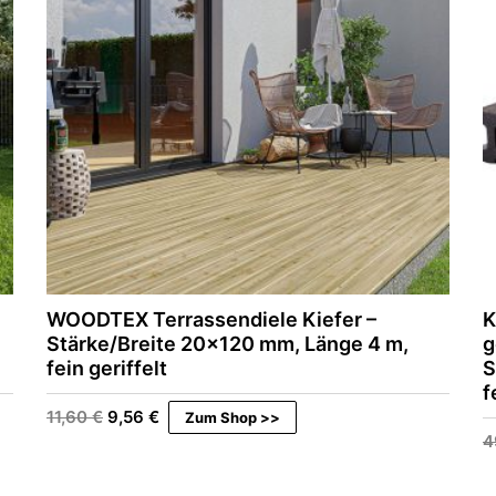
WOODTEX Terrassendiele Kiefer –
K
Stärke/Breite 20×120 mm, Länge 4 m,
g
fein geriffelt
S
f
U
A
11,60
€
9,56
€
Zum Shop >>
r
k
4
s
t
p
u
r
e