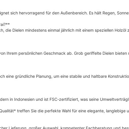
 eignet sich hervorragend für den Außenbereich. Es hält Regen, Son
rai?**
h, die Dielen mindestens einmal jährlich mit einem speziellen Holzöl
on Ihrem persönlichen Geschmack ab. Grob geriffelte Dielen bieten m
doch eine gründliche Planung, um eine stabile und haltbare Konstrukti
rn in Indonesien und ist FSC-zertifiziert, was seine Umweltverträgli
ualität* treffen Sie die perfekte Wahl für eine elegante, langlebige
scher Lieferung, großer Auswahl, kompetenter Fachberatung und best