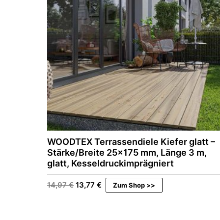
WOODTEX Terrassendiele Kiefer glatt –
Stärke/Breite 25×175 mm, Länge 3 m,
glatt, Kesseldruckimprägniert
U
A
14,97
€
13,77
€
Zum Shop >>
r
k
s
t
p
u
r
e