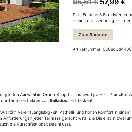
U
A
95,51
€
57,99
€
r
k
Pure Emotion & Begeisterung m
s
t
deine Terrassenbeläge entdec
p
u
r
e
Zum Shop >>
ü
l
n
l
Artikelnummer:
660ed3d4406
g
e
l
r
i
P
c
r
h
e
der großen Auswahl im Online-Shop für hochwertige Holz-Produkte 
e
i
d um Terrassenbeläge von
Belladoor
entdecken!
r
s
P
i
Qualität* vereintLanglebigkeit, Ästhetik und hohen Komfort in einem 
 Anforderungen jeder Terrasse gerecht wird. Die Diele ist in zwei u
r
s
 auch die Rutschfestigkeit beeinflusst.
e
t