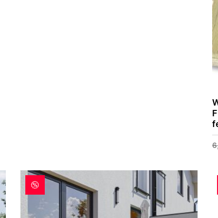
W
F
f
6