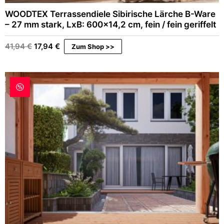
WOODTEX Terrassendiele Sibirische Lärche B-Ware
– 27 mm stark, LxB: 600×14,2 cm, fein / fein geriffelt
Ursprünglicher
Aktueller
41,94
€
17,94
€
Zum Shop >>
Preis
Preis
war:
ist:
41,94 €
17,94 €.