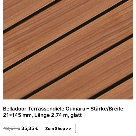
Belladoor Terrassendiele Cumaru – Stärke/Breite
21×145 mm, Länge 2,74 m, glatt
Ursprünglicher
Aktueller
43,57
€
35,35
€
Zum Shop >>
Preis
Preis