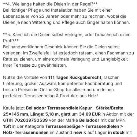
**4. Wie lange halten die Dielen in der Regel?**
Bei richtiger Pflege und Installation haben Sie mit einer
Lebensdauer von 25 Jahren oder mehr zu rechnen, wobei die
Dielen je nach Witterung und Pflege auch länger halten können.
**5. Kann ich die Dielen selbst verlegen, oder brauche ich einen
Profi?**
Bei handwerklichem Geschick können Sie die Dielen selbst
verlegen. Im Zweifelsfall ist es jedoch ratsam, einen Fachmann zu
Rate zu ziehen, um eine optimale Verlegung und Langlebigkeit
Ihrer Terrasse zu gewährleisten.
Nutze die Vorteile von
111 Tagen Rückgaberecht
, rascher
Lieferung, großer Auswahl, kompetenter Fachberatung und
besten Preisen im Online-Shop für alles rund um deinen
perfekten Terrassenbelag & Produkte aus Holz!
Kaufe jetzt
Belladoor Terrassendiele Kapur – Stärke/Breite
25×145 mm, Länge: 5,18 m, glatt
um
34.69 EUR
in Aktion mit der
GTIN
702639750539
von der Marke
Belladoor
mit der MPN
15ft
in der Kategorie
Terrassenbeläge > Terrassendielen >
Holz-Terrassendielen
im Zustand
new
& auf Lager
in stock
mit