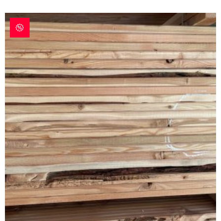
war:
ist:
43,57 €
35,35 €.