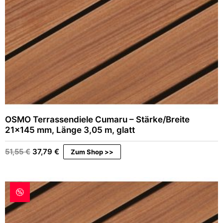
r
9
:
6
4
9
€
,
.
9
6
€
OSMO Terrassendiele Cumaru – Stärke/Breite
21×145 mm, Länge 3,05 m, glatt
Ursprünglicher
Aktueller
51,55
€
37,79
€
Zum Shop >>
Preis
Preis
war:
ist:
51,55 €
37,79 €.