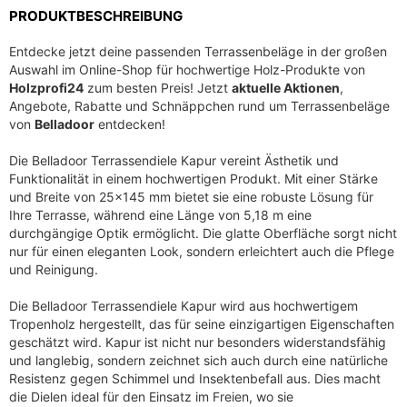
PRODUKTBESCHREIBUNG
r
s
P
i
Entdecke jetzt deine passenden Terrassenbeläge in der großen
r
s
Auswahl im Online-Shop für hochwertige Holz-Produkte von
e
t
Holzprofi24
zum besten Preis! Jetzt
aktuelle Aktionen
,
i
:
Angebote, Rabatte und Schnäppchen rund um Terrassenbeläge
s
3
von
Belladoor
entdecken!
w
4
Die Belladoor Terrassendiele Kapur vereint Ästhetik und
a
,
Funktionalität in einem hochwertigen Produkt. Mit einer Stärke
r
6
und Breite von 25×145 mm bietet sie eine robuste Lösung für
:
9
Ihre Terrasse, während eine Länge von 5,18 m eine
4
durchgängige Optik ermöglicht. Die glatte Oberfläche sorgt nicht
8
€
nur für einen eleganten Look, sondern erleichtert auch die Pflege
,
.
und Reinigung.
3
Die Belladoor Terrassendiele Kapur wird aus hochwertigem
5
Tropenholz hergestellt, das für seine einzigartigen Eigenschaften
geschätzt wird. Kapur ist nicht nur besonders widerstandsfähig
€
und langlebig, sondern zeichnet sich auch durch eine natürliche
Resistenz gegen Schimmel und Insektenbefall aus. Dies macht
die Dielen ideal für den Einsatz im Freien, wo sie