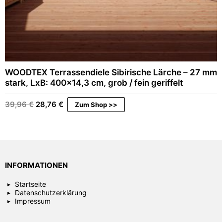
WOODTEX Terrassendiele Sibirische Lärche – 27 mm
stark, LxB: 400×14,3 cm, grob / fein geriffelt
Ursprünglicher
Aktueller
39,96
€
28,76
€
Zum Shop >>
Preis
Preis
war:
ist:
39,96 €
28,76 €.
INFORMATIONEN
Startseite
Datenschutzerklärung
Impressum