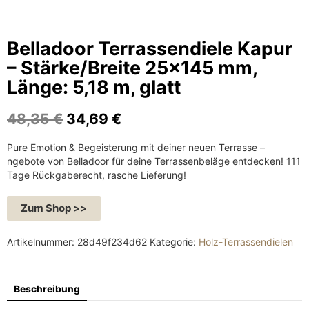
Belladoor Terrassendiele Kapur
– Stärke/Breite 25×145 mm,
Länge: 5,18 m, glatt
U
A
48,35
€
34,69
€
r
k
Pure Emotion & Begeisterung mit deiner neuen Terrasse –
s
t
ngebote von Belladoor für deine Terrassenbeläge entdecken! 111
p
u
Tage Rückgaberecht, rasche Lieferung!
r
e
ü
l
Zum Shop >>
n
l
g
e
Artikelnummer:
28d49f234d62
Kategorie:
Holz-Terrassendielen
l
r
i
P
c
r
Beschreibung
h
e
e
i