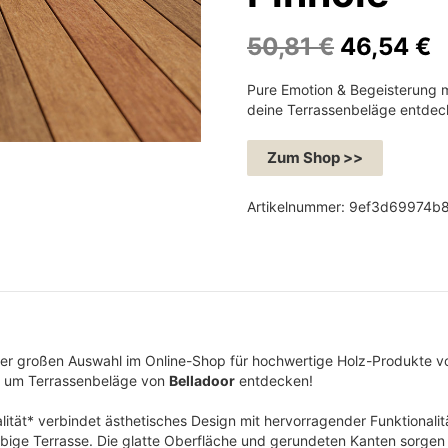
U
50,81
€
46,54
€
r
k
Pure Emotion & Begeisterung m
s
t
deine Terrassenbeläge entdec
p
u
r
e
Zum Shop >>
ü
l
n
l
Artikelnummer:
9ef3d69974b
g
e
l
r
i
P
c
r
h
e
der großen Auswahl im Online-Shop für hochwertige Holz-Produkte 
e
i
d um Terrassenbeläge von
Belladoor
entdecken!
r
s
P
i
ität* verbindet ästhetisches Design mit hervorragender Funktionalit
lebige Terrasse. Die glatte Oberfläche und gerundeten Kanten sorge