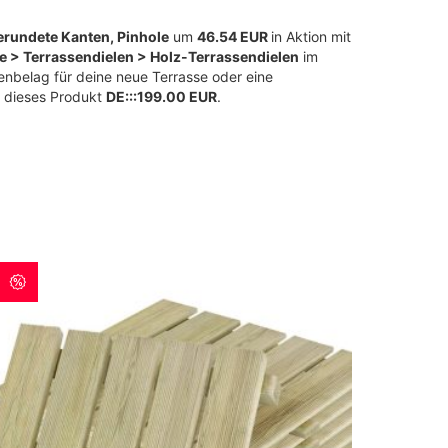
gerundete Kanten, Pinhole
um
46.54 EUR
in Aktion mit
e > Terrassendielen > Holz-Terrassendielen
im
enbelag für deine neue Terrasse oder eine
r dieses Produkt
DE:::199.00 EUR
.