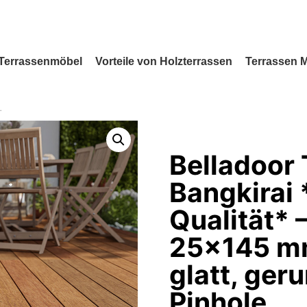
Terrassenmöbel
Vorteile von Holzterrassen
Terrassen 
Belladoor 
Bangkirai
Qualität* 
25×145 mm
glatt, ger
Pinhole