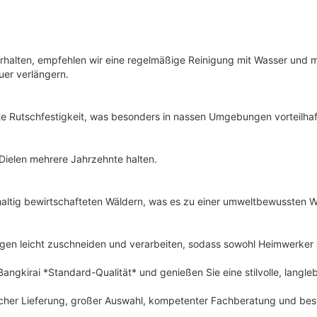
erhalten, empfehlen wir eine regelmäßige Reinigung mit Wasser und m
uer verlängern.
te Rutschfestigkeit, was besonders in nassen Umgebungen vorteilhaft
i-Dielen mehrere Jahrzehnte halten.
ltig bewirtschafteten Wäldern, was es zu einer umweltbewussten Wa
gen leicht zuschneiden und verarbeiten, sodass sowohl Heimwerker al
Bangkirai *Standard-Qualität* und genießen Sie eine stilvolle, langleb
scher Lieferung, großer Auswahl, kompetenter Fachberatung und best