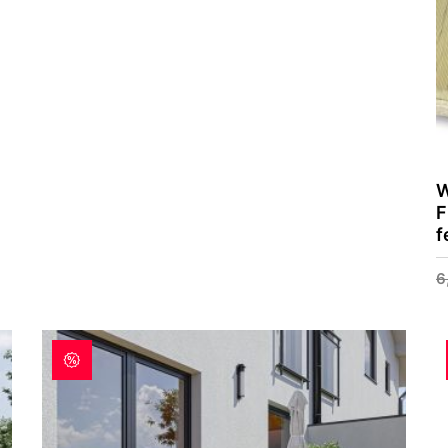
W
F
f
6