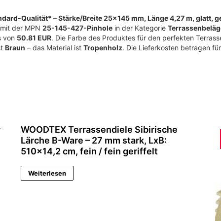
ndard-Qualität* – Stärke/Breite 25×145 mm, Länge 4,27 m, glatt, 
mit der MPN
25-145-427-Pinhole
in der Kategorie
Terrassenbeläg
s von
50.81 EUR
. Die Farbe des Produktes für den perfekten Terrass
st
Braun
– das Material ist
Tropenholz
. Die Lieferkosten betragen fü
y
WOODTEX Terrassendiele Sibirische
Lärche B-Ware – 27 mm stark, LxB:
510×14,2 cm, fein / fein geriffelt
Weiterlesen