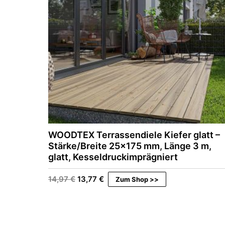
WOODTEX Terrassendiele Kiefer glatt –
Stärke/Breite 25×175 mm, Länge 3 m,
glatt, Kesseldruckimprägniert
U
A
14,97
€
13,77
€
Zum Shop >>
r
k
s
t
p
u
r
e
ü
l