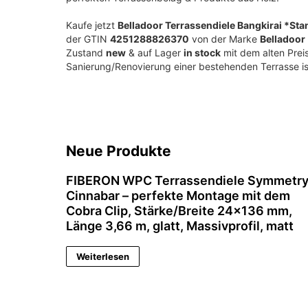
Kaufe jetzt
Belladoor Terrassendiele Bangkirai *Sta
der GTIN
4251288826370
von der Marke
Belladoor
Zustand
new
& auf Lager
in stock
mit dem alten Prei
Sanierung/Renovierung einer bestehenden Terrasse i
Neue Produkte
FIBERON WPC Terrassendiele Symmetr
Cinnabar – perfekte Montage mit dem
Cobra Clip, Stärke/Breite 24×136 mm,
Länge 3,66 m, glatt, Massivprofil, matt
Weiterlesen