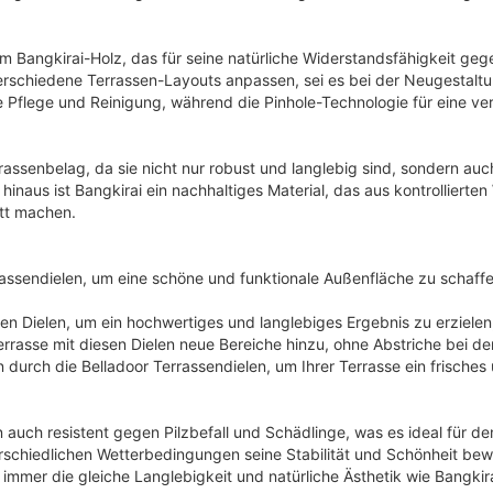
r
s
e
t
i
:
m Bangkirai-Holz, das für seine natürliche Widerstandsfähigkeit geg
 verschiedene Terrassen-Layouts anpassen, sei es bei der Neugestalt
s
4
he Pflege und Reinigung, während die Pinhole-Technologie für eine ve
w
6
a
,
assenbelag, da sie nicht nur robust und langlebig sind, sondern auch 
r
5
hinaus ist Bangkirai ein nachhaltiges Material, das aus kontrollierte
:
4
tt machen.
5
0
€
rassendielen, um eine schöne und funktionale Außenfläche zu schaffe
,
.
sen Dielen, um ein hochwertiges und langlebiges Ergebnis zu erziele
8
rrasse mit diesen Dielen neue Bereiche hinzu, ohne Abstriche bei de
1
 durch die Belladoor Terrassendielen, um Ihrer Terrasse ein frische
€
rn auch resistent gegen Pilzbefall und Schädlinge, was es ideal für 
erschiedlichen Wetterbedingungen seine Stabilität und Schönheit bew
 immer die gleiche Langlebigkeit und natürliche Ästhetik wie Bangkira