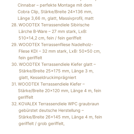
Cinnabar – perfekte Montage mit dem
Cobra Clip, Stärke/Breite 24×136 mm,
Länge 3,66 m, glatt, Massivprofil, matt
WOODTEX Terrassendiele Sibirische
Lärche B-Ware – 27 mm stark, LxB:
510×14,2 cm, fein / fein geriffelt
WOODTEX Terrassenfliese Nadelholz-
Fliese KDI – 32 mm stark, LxB: 50×50 cm,
fein geriffelt
WOODTEX Terrassendiele Kiefer glatt –
Stärke/Breite 25×175 mm, Länge 3 m,
glatt, Kesseldruckimprägniert
WOODTEX Terrassendiele Kiefer –
Stärke/Breite 20×120 mm, Länge 4 m, fein
geriffelt
KOVALEX Terrassendiele WPC graubraun
gebürstet deutsche Herstellung –
Stärke/Breite 26×145 mm, Länge 4 m, fein
geriffelt / grob geriffelt,