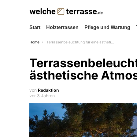
Start
Holzterrassen
Pflege und Wartung
You are here:
Home
Terrassenbeleuchtung für eine ästhetische Atmosphäre
Terrassenbeleucht
ästhetische Atmo
von
Redaktion
vor 3 Jahren